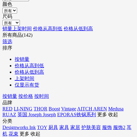
颜色
尺码
销量
上架时间
价格从高到低
价格从低到高
所有商品(142)
筛选
排序
按销量
价格从高到低
价格从低到高
上架时间
仅显示有货
按销量
按价格
按时间
品牌
RED
LI-NING
THOR
Boost
Vintage
AITCH AREN
Medusa
RUAZ
英国 Joseph Joseph
EPORAS铁锅系列
更多
收起
分类
Designworks Ink
TOY
厨具
家具
家居
护肤美容
服饰
服饰2
耳
机
花束
更多
收起