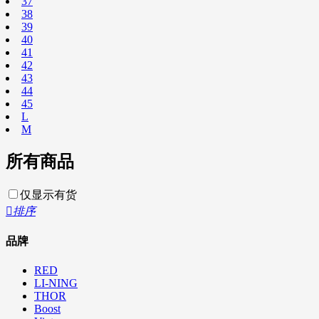
37
38
39
40
41
42
43
44
45
L
M
所有商品
仅显示有货

排序
品牌
RED
LI-NING
THOR
Boost