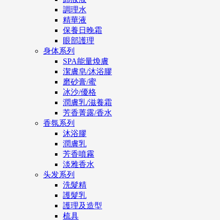
調理水
精華液
保養日晚霜
眼部護理
身体系列
SPA能量煥膚
潔膚皂/沐浴膠
磨砂膏/蜜
冰沙/優格
潤膚乳/滋養霜
芳香菁露/香水
香氛系列
沐浴膠
潤膚乳
芳香噴霧
淡雅香水
头发系列
洗髮精
護髮乳
護理及造型
梳具