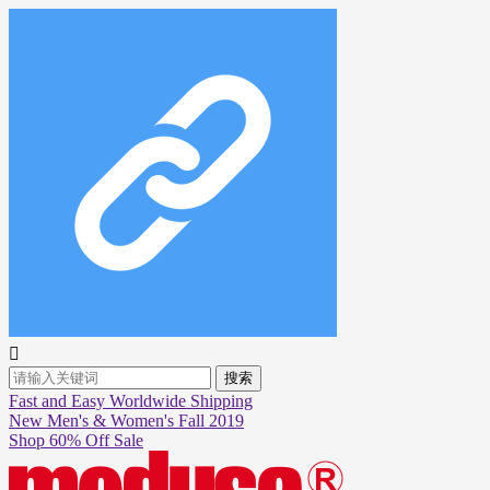

搜索
Fast and Easy Worldwide Shipping
New Men's & Women's Fall 2019
Shop 60% Off Sale