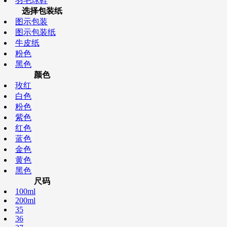
羽毛球鞋
选择包装纸
图示包装
图示包装纸
牛皮纸
粉色
黑色
颜色
玫红
白色
粉色
紫色
红色
蓝色
金色
黄色
黑色
尺码
100ml
200ml
35
36