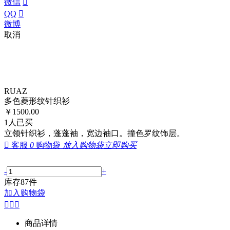
微信

QQ

微博
取消
RUAZ
多色菱形纹针织衫
￥
1500.00
1
人已买
立领针织衫，蓬蓬袖，宽边袖口。撞色罗纹饰层。

客服
0
购物袋
放入购物袋
立即购买
-
+
库存
87
件
加入购物袋



商品详情