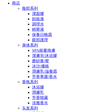
商店
脸部系列
潔面膠
卸妝液
調理水
精華液
保養日晚霜
眼部護理
身体系列
SPA能量煥膚
潔膚皂/沐浴膠
磨砂膏/蜜
冰沙/優格
潤膚乳/滋養霜
芳香菁露/香水
香氛系列
沐浴膠
潤膚乳
芳香噴霧
淡雅香水
头发系列