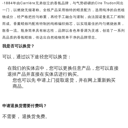
-1884年由Carrière兄弟创立的香氛品牌，与气势磅礴的Cire Trudon同出
一门，以燃烧无烟著称。全线产品采用独特的蜡质配方，选用纯净的自然植
物成分，经严格把控与称重，再经手工融合与灌制，由法国诺曼底工厂精制
而成。香薰蜡烛均配有特制的纯棉编织烛芯，以实现最佳的均匀燃烧效果，
散香一流。瓶身简单具有标志性，品牌以各色单香调为灵感，创造了一系列
高品质的香氛蜡烛，传达出自然植物简单干净的品牌理念。
我是否可以换货？
可以，通过以下途径您可以换货：
在我们的实体店中，您可以更换任意产品，您可以直接
退掉产品并直接在实体店进行购买。
您也可以先 申请上门提取退货，并在网上重新购买
商品。
申请退换货需要付费吗？
不需要， 退换货免费。