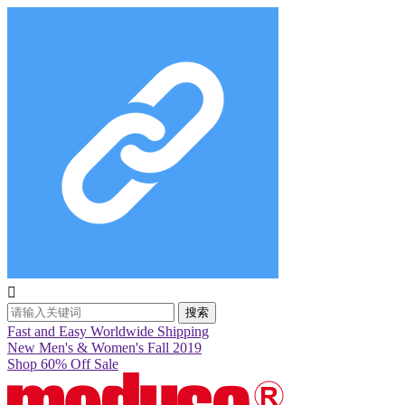

搜索
Fast and Easy Worldwide Shipping
New Men's & Women's Fall 2019
Shop 60% Off Sale