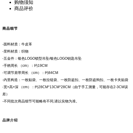
购物须知
商品评价
商品细节
-面料材质：牛皮革
-里料材质：织物
-五金件：银色LOGO锁型吊坠/银色LOGO钥匙吊坠
-手柄周长 （cm）：约19CM
-可调节肩带周长 （cm）：约84CM
-内里构造：一枚贴袋、一枚拉链袋、一枚防盗扣、一枚防盗狗扣、一枚卡夹贴袋
-宽×高×深 （cm）：约28CM*13CM*28CM（由于手工测量，可能存在2-3CM误
差）
-不同批次商品细节可能略有不同,请以实物为准。
品牌介绍