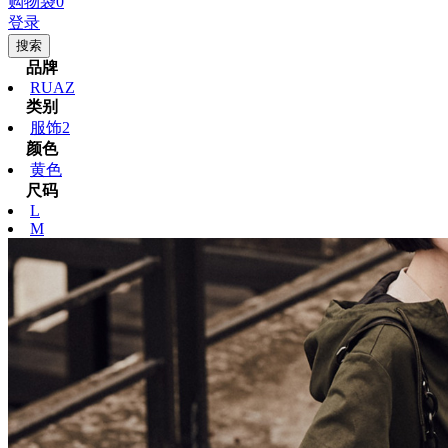
购物袋
0
登录
搜索
品牌
RUAZ
类别
服饰2
颜色
黄色
尺码
L
M