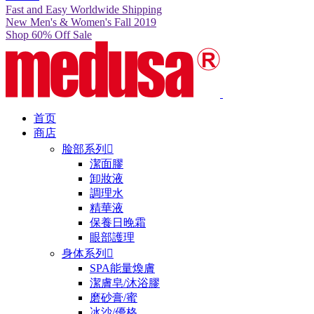
Fast and Easy Worldwide Shipping
New Men's & Women's Fall 2019
Shop 60% Off Sale
首页
商店
脸部系列

潔面膠
卸妝液
調理水
精華液
保養日晚霜
眼部護理
身体系列

SPA能量煥膚
潔膚皂/沐浴膠
磨砂膏/蜜
冰沙/優格