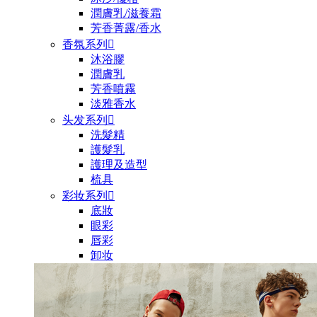
潤膚乳/滋養霜
芳香菁露/香水
香氛系列

沐浴膠
潤膚乳
芳香噴霧
淡雅香水
头发系列

洗髮精
護髮乳
護理及造型
梳具
彩妆系列

底妝
眼彩
唇彩
卸妆