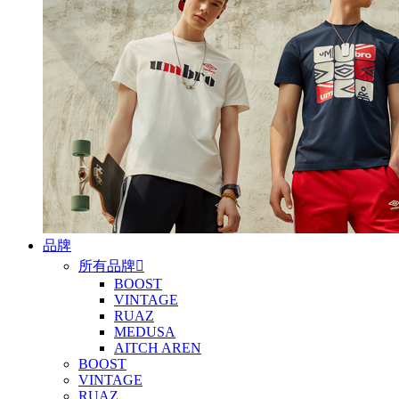
品牌
所有品牌

BOOST
VINTAGE
RUAZ
MEDUSA
AITCH AREN
BOOST
VINTAGE
RUAZ