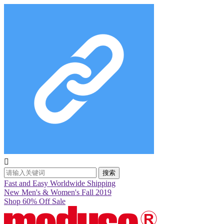

搜索
Fast and Easy Worldwide Shipping
New Men's & Women's Fall 2019
Shop 60% Off Sale