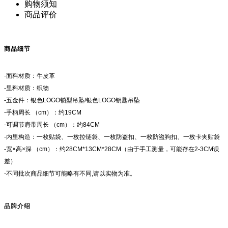
购物须知
商品评价
商品细节
-面料材质：牛皮革
-里料材质：织物
-五金件：银色LOGO锁型吊坠/银色LOGO钥匙吊坠
-手柄周长 （cm）：约19CM
-可调节肩带周长 （cm）：约84CM
-内里构造：一枚贴袋、一枚拉链袋、一枚防盗扣、一枚防盗狗扣、一枚卡夹贴袋
-宽×高×深 （cm）：约28CM*13CM*28CM（由于手工测量，可能存在2-3CM误
差）
-不同批次商品细节可能略有不同,请以实物为准。
品牌介绍