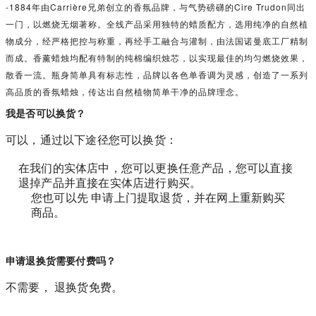
-1884年由Carrière兄弟创立的香氛品牌，与气势磅礴的Cire Trudon同出
一门，以燃烧无烟著称。全线产品采用独特的蜡质配方，选用纯净的自然植
物成分，经严格把控与称重，再经手工融合与灌制，由法国诺曼底工厂精制
而成。香薰蜡烛均配有特制的纯棉编织烛芯，以实现最佳的均匀燃烧效果，
散香一流。瓶身简单具有标志性，品牌以各色单香调为灵感，创造了一系列
高品质的香氛蜡烛，传达出自然植物简单干净的品牌理念。
我是否可以换货？
可以，通过以下途径您可以换货：
在我们的实体店中，您可以更换任意产品，您可以直接
退掉产品并直接在实体店进行购买。
您也可以先 申请上门提取退货，并在网上重新购买
商品。
申请退换货需要付费吗？
不需要， 退换货免费。