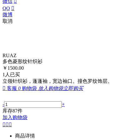
微信

QQ

微博
取消
RUAZ
多色菱形纹针织衫
￥
1500.00
1
人已买
立领针织衫，蓬蓬袖，宽边袖口。撞色罗纹饰层。

客服
0
购物袋
放入购物袋
立即购买
-
+
库存
87
件
加入购物袋



商品详情