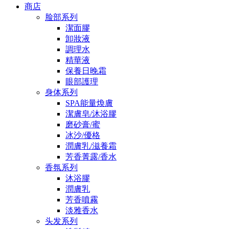
商店
脸部系列
潔面膠
卸妝液
調理水
精華液
保養日晚霜
眼部護理
身体系列
SPA能量煥膚
潔膚皂/沐浴膠
磨砂膏/蜜
冰沙/優格
潤膚乳/滋養霜
芳香菁露/香水
香氛系列
沐浴膠
潤膚乳
芳香噴霧
淡雅香水
头发系列