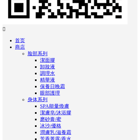

首页
商店
脸部系列
潔面膠
卸妝液
調理水
精華液
保養日晚霜
眼部護理
身体系列
SPA能量煥膚
潔膚皂/沐浴膠
磨砂膏/蜜
冰沙/優格
潤膚乳/滋養霜
芳香菁露/香水