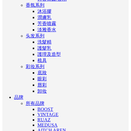
香氛系列
沐浴膠
潤膚乳
芳香噴霧
淡雅香水
头发系列
洗髮精
護髮乳
護理及造型
梳具
彩妆系列
底妝
眼彩
唇彩
卸妆
品牌
所有品牌
BOOST
VINTAGE
RUAZ
MEDUSA
AITCH AREN