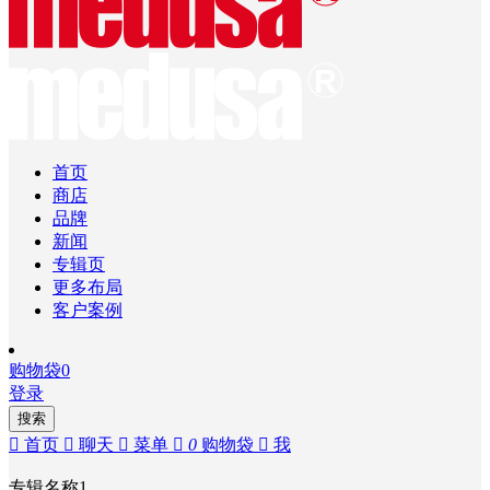
首页
商店
品牌
新闻
专辑页
更多布局
客户案例
购物袋
0
登录
搜索

首页

聊天

菜单

0
购物袋

我
专辑名称1