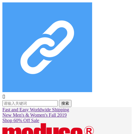

搜索
Fast and Easy Worldwide Shipping
New Men's & Women's Fall 2019
Shop 60% Off Sale