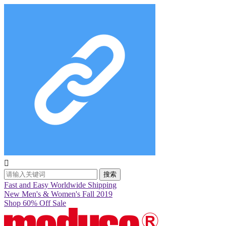

搜索
Fast and Easy Worldwide Shipping
New Men's & Women's Fall 2019
Shop 60% Off Sale