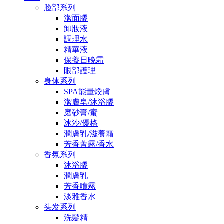
脸部系列
潔面膠
卸妝液
調理水
精華液
保養日晚霜
眼部護理
身体系列
SPA能量煥膚
潔膚皂/沐浴膠
磨砂膏/蜜
冰沙/優格
潤膚乳/滋養霜
芳香菁露/香水
香氛系列
沐浴膠
潤膚乳
芳香噴霧
淡雅香水
头发系列
洗髮精