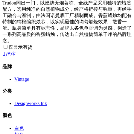
Trudon同出一门，以燃烧无烟著称。全线产品采用独特的蜡质
配方，选用纯净的自然植物成分，经严格把控与称重，再经手
工融合与灌制，由法国诺曼底工厂精制而成。香薰蜡烛均配有
特制的纯棉编织烛芯，以实现最佳的均匀燃烧效果，散香一
流。瓶身简单具有标志性，品牌以各色单香调为灵感，创造了
一系列高品质的香氛蜡烛，传达出自然植物简单干净的品牌理
念。
仅显示有货

排序
品牌
Vintage
分类
Designworks Ink
颜色
白色