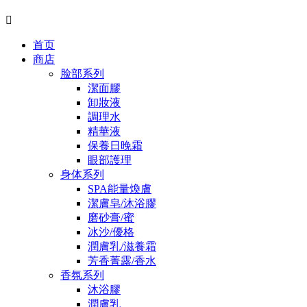

首页
商店
脸部系列
潔面膠
卸妝液
調理水
精華液
保養日晚霜
眼部護理
身体系列
SPA能量煥膚
潔膚皂/沐浴膠
磨砂膏/蜜
冰沙/優格
潤膚乳/滋養霜
芳香菁露/香水
香氛系列
沐浴膠
潤膚乳