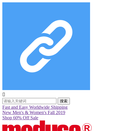

搜索
Fast and Easy Worldwide Shipping
New Men's & Women's Fall 2019
Shop 60% Off Sale