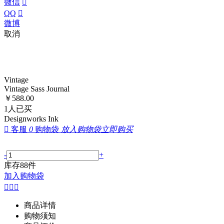
微信

QQ

微博
取消
Vintage
Vintage Sass Journal
￥
588.00
1
人已买
Designworks Ink

客服
0
购物袋
放入购物袋
立即购买
-
+
库存
88
件
加入购物袋



商品详情
购物须知