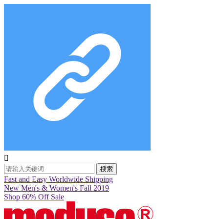

搜索
Fast and Easy Worldwide Shipping
New Men's & Women's Fall 2019
Shop 60% Off Sale