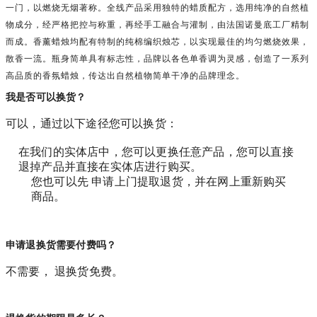
一门，以燃烧无烟著称。全线产品采用独特的蜡质配方，选用纯净的自然植
物成分，经严格把控与称重，再经手工融合与灌制，由法国诺曼底工厂精制
而成。香薰蜡烛均配有特制的纯棉编织烛芯，以实现最佳的均匀燃烧效果，
散香一流。瓶身简单具有标志性，品牌以各色单香调为灵感，创造了一系列
高品质的香氛蜡烛，传达出自然植物简单干净的品牌理念。
我是否可以换货？
可以，通过以下途径您可以换货：
在我们的实体店中，您可以更换任意产品，您可以直接
退掉产品并直接在实体店进行购买。
您也可以先 申请上门提取退货，并在网上重新购买
商品。
申请退换货需要付费吗？
不需要， 退换货免费。