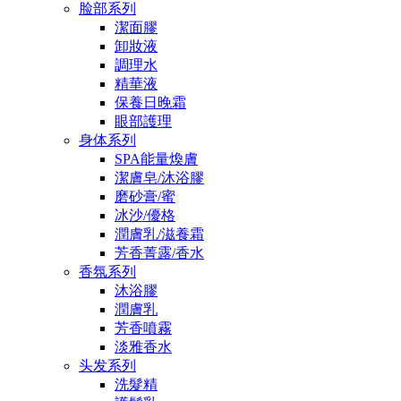
脸部系列
潔面膠
卸妝液
調理水
精華液
保養日晚霜
眼部護理
身体系列
SPA能量煥膚
潔膚皂/沐浴膠
磨砂膏/蜜
冰沙/優格
潤膚乳/滋養霜
芳香菁露/香水
香氛系列
沐浴膠
潤膚乳
芳香噴霧
淡雅香水
头发系列
洗髮精