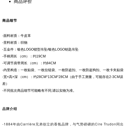
商品评价
商品细节
-面料材质：牛皮革
-里料材质：织物
-五金件：银色LOGO锁型吊坠/银色LOGO钥匙吊坠
-手柄周长 （cm）：约19CM
-可调节肩带周长 （cm）：约84CM
-内里构造：一枚贴袋、一枚拉链袋、一枚防盗扣、一枚防盗狗扣、一枚卡夹贴袋
-宽×高×深 （cm）：约28CM*13CM*28CM（由于手工测量，可能存在2-3CM误
差）
-不同批次商品细节可能略有不同,请以实物为准。
品牌介绍
-1884年由Carrière兄弟创立的香氛品牌，与气势磅礴的Cire Trudon同出