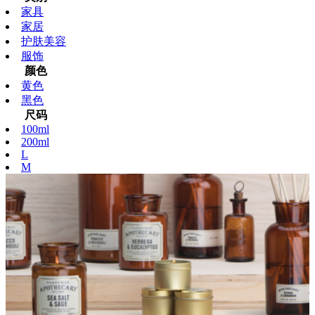
家具
家居
护肤美容
服饰
颜色
黄色
黑色
尺码
100ml
200ml
L
M