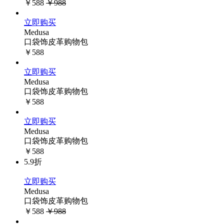
￥588
￥988
立即购买
Medusa
口袋饰皮革购物包
￥588
立即购买
Medusa
口袋饰皮革购物包
￥588
立即购买
Medusa
口袋饰皮革购物包
￥588
5.9折
立即购买
Medusa
口袋饰皮革购物包
￥588
￥988