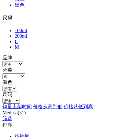
黑色
尺码
100ml
200ml
L
M
品牌
分类
颜色
尺码
销量
上架时间
价格从高到低
价格从低到高
Medusa(31)
筛选
排序
按销量