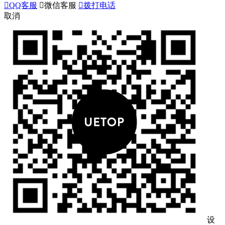

QQ客服

微信客服

拨打电话
取消
设