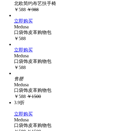
北欧简约布艺扶手椅
￥588
￥988
立即购买
Medusa
口袋饰皮革购物包
￥588
立即购买
Medusa
口袋饰皮革购物包
￥588
售罄
Medusa
口袋饰皮革购物包
￥588
￥1500
3.9折
立即购买
Medusa
口袋饰皮革购物包