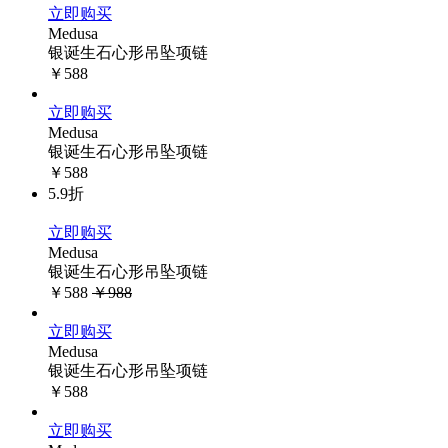
立即购买
Medusa
银诞生石心形吊坠项链
￥588
立即购买
Medusa
银诞生石心形吊坠项链
￥588
5.9折
立即购买
Medusa
银诞生石心形吊坠项链
￥588
￥988
立即购买
Medusa
银诞生石心形吊坠项链
￥588
立即购买