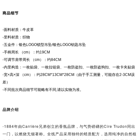
商品细节
-面料材质：牛皮革
-里料材质：织物
-五金件：银色LOGO锁型吊坠/银色LOGO钥匙吊坠
-手柄周长 （cm）：约19CM
-可调节肩带周长 （cm）：约84CM
-内里构造：一枚贴袋、一枚拉链袋、一枚防盗扣、一枚防盗狗扣、一枚卡夹贴袋
-宽×高×深 （cm）：约28CM*13CM*28CM（由于手工测量，可能存在2-3CM误
差）
-不同批次商品细节可能略有不同,请以实物为准。
品牌介绍
-1884年由Carrière兄弟创立的香氛品牌，与气势磅礴的Cire Trudon同出
一门，以燃烧无烟著称。全线产品采用独特的蜡质配方，选用纯净的自然植