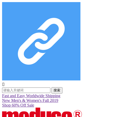

搜索
Fast and Easy Worldwide Shipping
New Men's & Women's Fall 2019
Shop 60% Off Sale