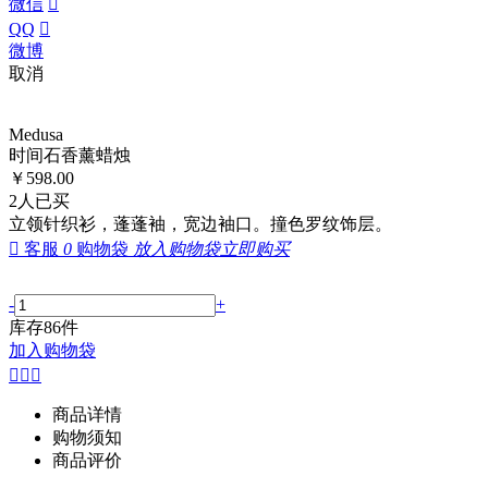
微信

QQ

微博
取消
Medusa
时间石香薰蜡烛
￥
598.00
2
人已买
立领针织衫，蓬蓬袖，宽边袖口。撞色罗纹饰层。

客服
0
购物袋
放入购物袋
立即购买
-
+
库存
86
件
加入购物袋



商品详情
购物须知
商品评价