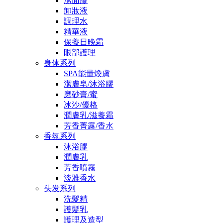
潔面膠
卸妝液
調理水
精華液
保養日晚霜
眼部護理
身体系列
SPA能量煥膚
潔膚皂/沐浴膠
磨砂膏/蜜
冰沙/優格
潤膚乳/滋養霜
芳香菁露/香水
香氛系列
沐浴膠
潤膚乳
芳香噴霧
淡雅香水
头发系列
洗髮精
護髮乳
護理及造型