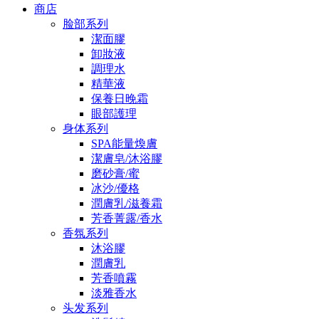
商店
脸部系列
潔面膠
卸妝液
調理水
精華液
保養日晚霜
眼部護理
身体系列
SPA能量煥膚
潔膚皂/沐浴膠
磨砂膏/蜜
冰沙/優格
潤膚乳/滋養霜
芳香菁露/香水
香氛系列
沐浴膠
潤膚乳
芳香噴霧
淡雅香水
头发系列