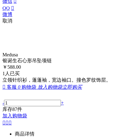
微信

QQ

微博
取消
Medusa
银诞生石心形吊坠项链
￥
588.00
1
人已买
立领针织衫，蓬蓬袖，宽边袖口。撞色罗纹饰层。

客服
0
购物袋
放入购物袋
立即购买
-
+
库存
87
件
加入购物袋



商品详情