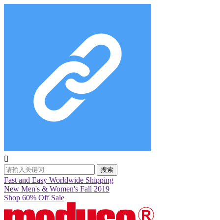

搜索
Fast and Easy Worldwide Shipping
New Men's & Women's Fall 2019
Shop 60% Off Sale