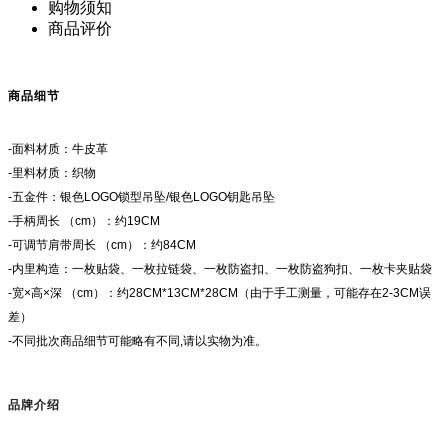
购物须知
商品评价
商品细节
-面料材质：牛皮革
-里料材质：织物
-五金件：银色LOGO锁型吊坠/银色LOGO钥匙吊坠
-手柄周长 （cm）：约19CM
-可调节肩带周长 （cm）：约84CM
-内里构造：一枚贴袋、一枚拉链袋、一枚防盗扣、一枚防盗狗扣、一枚卡夹贴袋
-宽×高×深 （cm）：约28CM*13CM*28CM（由于手工测量，可能存在2-3CM误
差）
-不同批次商品细节可能略有不同,请以实物为准。
品牌介绍