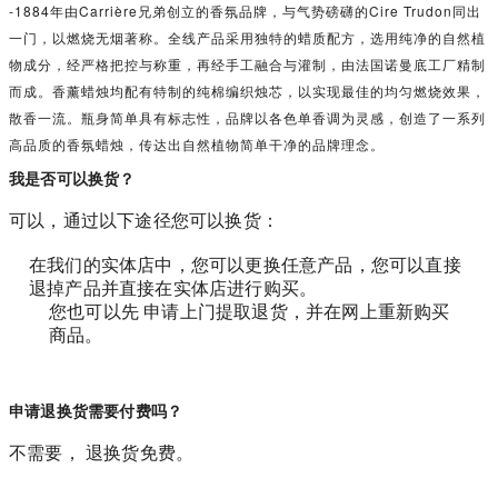
-1884年由Carrière兄弟创立的香氛品牌，与气势磅礴的Cire Trudon同出
一门，以燃烧无烟著称。全线产品采用独特的蜡质配方，选用纯净的自然植
物成分，经严格把控与称重，再经手工融合与灌制，由法国诺曼底工厂精制
而成。香薰蜡烛均配有特制的纯棉编织烛芯，以实现最佳的均匀燃烧效果，
散香一流。瓶身简单具有标志性，品牌以各色单香调为灵感，创造了一系列
高品质的香氛蜡烛，传达出自然植物简单干净的品牌理念。
我是否可以换货？
可以，通过以下途径您可以换货：
在我们的实体店中，您可以更换任意产品，您可以直接
退掉产品并直接在实体店进行购买。
您也可以先 申请上门提取退货，并在网上重新购买
商品。
申请退换货需要付费吗？
不需要， 退换货免费。