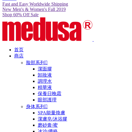
Fast and Easy Worldwide Shipping
New Men's & Women's Fall 2019
Shop 60% Off Sale
首页
商店
脸部系列

潔面膠
卸妝液
調理水
精華液
保養日晚霜
眼部護理
身体系列

SPA能量煥膚
潔膚皂/沐浴膠
磨砂膏/蜜
冰沙/優格