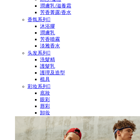
潤膚乳/滋養霜
芳香菁露/香水
香氛系列

沐浴膠
潤膚乳
芳香噴霧
淡雅香水
头发系列

洗髮精
護髮乳
護理及造型
梳具
彩妆系列

底妝
眼彩
唇彩
卸妆