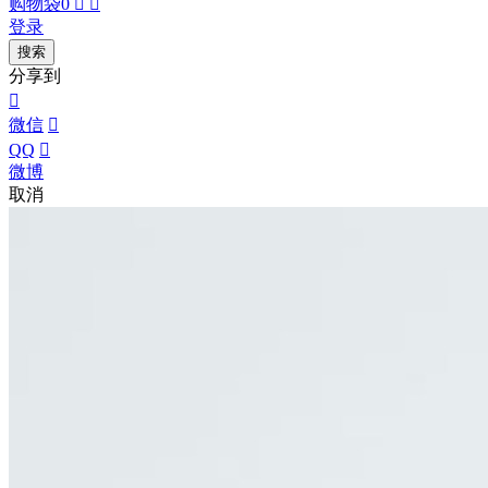
购物袋
0


登录
搜索
分享到

微信

QQ

微博
取消