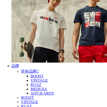
品牌
所有品牌

BOOST
VINTAGE
RUAZ
MEDUSA
AITCH AREN
BOOST
VINTAGE
RUAZ