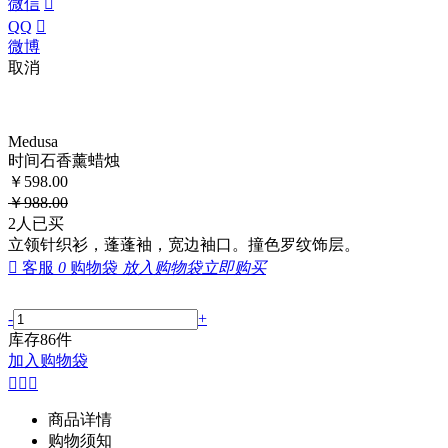
微信

QQ

微博
取消
Medusa
时间石香薰蜡烛
￥
598.00
￥
988.00
2
人已买
立领针织衫，蓬蓬袖，宽边袖口。撞色罗纹饰层。

客服
0
购物袋
放入购物袋
立即购买
-
+
库存
86
件
加入购物袋



商品详情
购物须知