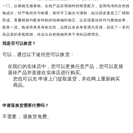
一门，以燃烧无烟著称。全线产品采用独特的蜡质配方，选用纯净的自然植
物成分，经严格把控与称重，再经手工融合与灌制，由法国诺曼底工厂精制
而成。香薰蜡烛均配有特制的纯棉编织烛芯，以实现最佳的均匀燃烧效果，
散香一流。瓶身简单具有标志性，品牌以各色单香调为灵感，创造了一系列
高品质的香氛蜡烛，传达出自然植物简单干净的品牌理念。
我是否可以换货？
可以，通过以下途径您可以换货：
在我们的实体店中，您可以更换任意产品，您可以直接
退掉产品并直接在实体店进行购买。
您也可以先 申请上门提取退货，并在网上重新购买
商品。
申请退换货需要付费吗？
不需要， 退换货免费。