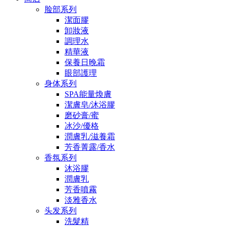
脸部系列
潔面膠
卸妝液
調理水
精華液
保養日晚霜
眼部護理
身体系列
SPA能量煥膚
潔膚皂/沐浴膠
磨砂膏/蜜
冰沙/優格
潤膚乳/滋養霜
芳香菁露/香水
香氛系列
沐浴膠
潤膚乳
芳香噴霧
淡雅香水
头发系列
洗髮精