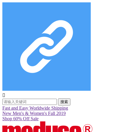

搜索
Fast and Easy Worldwide Shipping
New Men's & Women's Fall 2019
Shop 60% Off Sale