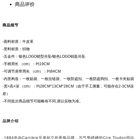
商品评价
商品细节
-面料材质：牛皮革
-里料材质：织物
-五金件：银色LOGO锁型吊坠/银色LOGO钥匙吊坠
-手柄周长 （cm）：约19CM
-可调节肩带周长 （cm）：约84CM
-内里构造：一枚贴袋、一枚拉链袋、一枚防盗扣、一枚防盗狗扣、一枚卡夹贴袋
-宽×高×深 （cm）：约28CM*13CM*28CM（由于手工测量，可能存在2-3CM误
差）
-不同批次商品细节可能略有不同,请以实物为准。
品牌介绍
-1884年由Carrière兄弟创立的香氛品牌，与气势磅礴的Cire Trudon同出