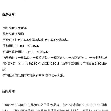
商品细节
-面料材质：牛皮革
-里料材质：织物
-五金件：银色LOGO锁型吊坠/银色LOGO钥匙吊坠
-手柄周长 （cm）：约19CM
-可调节肩带周长 （cm）：约84CM
-内里构造：一枚贴袋、一枚拉链袋、一枚防盗扣、一枚防盗狗扣、一枚卡夹贴袋
-宽×高×深 （cm）：约28CM*13CM*28CM（由于手工测量，可能存在2-3CM误
差）
-不同批次商品细节可能略有不同,请以实物为准。
品牌介绍
-1884年由Carrière兄弟创立的香氛品牌，与气势磅礴的Cire Trudon同出
一门，以燃烧无烟著称。全线产品采用独特的蜡质配方，选用纯净的自然植