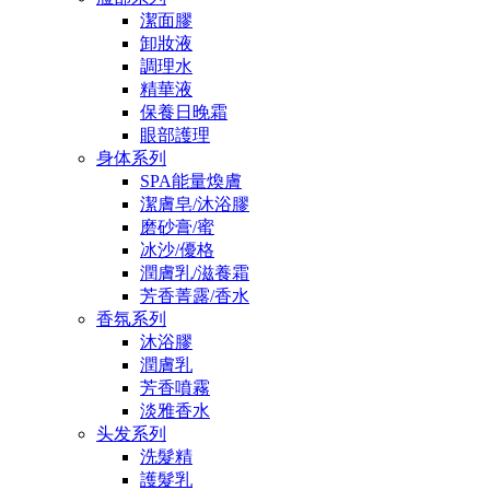
潔面膠
卸妝液
調理水
精華液
保養日晚霜
眼部護理
身体系列
SPA能量煥膚
潔膚皂/沐浴膠
磨砂膏/蜜
冰沙/優格
潤膚乳/滋養霜
芳香菁露/香水
香氛系列
沐浴膠
潤膚乳
芳香噴霧
淡雅香水
头发系列
洗髮精
護髮乳