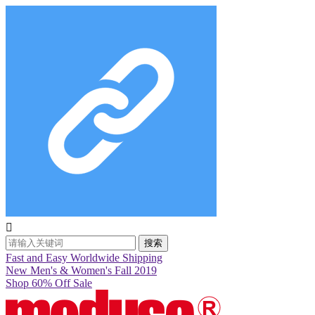

搜索
Fast and Easy Worldwide Shipping
New Men's & Women's Fall 2019
Shop 60% Off Sale