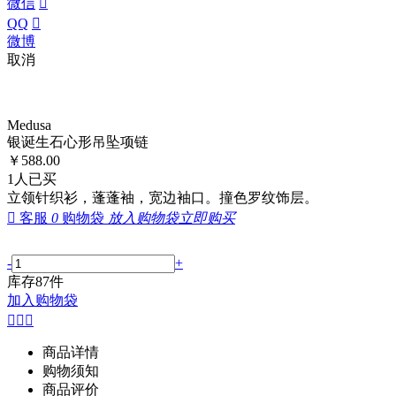
微信

QQ

微博
取消
Medusa
银诞生石心形吊坠项链
￥
588.00
1
人已买
立领针织衫，蓬蓬袖，宽边袖口。撞色罗纹饰层。

客服
0
购物袋
放入购物袋
立即购买
-
+
库存
87
件
加入购物袋



商品详情
购物须知
商品评价