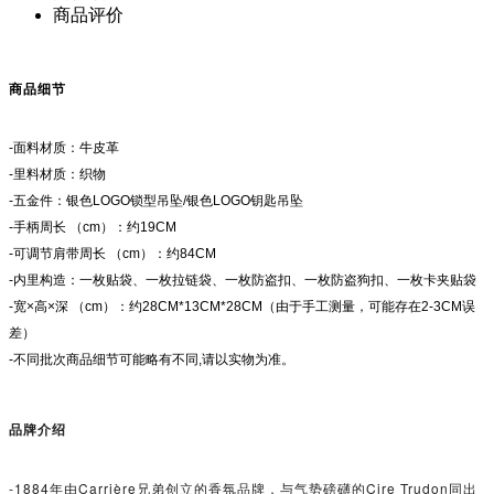
商品评价
商品细节
-面料材质：牛皮革
-里料材质：织物
-五金件：银色LOGO锁型吊坠/银色LOGO钥匙吊坠
-手柄周长 （cm）：约19CM
-可调节肩带周长 （cm）：约84CM
-内里构造：一枚贴袋、一枚拉链袋、一枚防盗扣、一枚防盗狗扣、一枚卡夹贴袋
-宽×高×深 （cm）：约28CM*13CM*28CM（由于手工测量，可能存在2-3CM误
差）
-不同批次商品细节可能略有不同,请以实物为准。
品牌介绍
-1884年由Carrière兄弟创立的香氛品牌，与气势磅礴的Cire Trudon同出