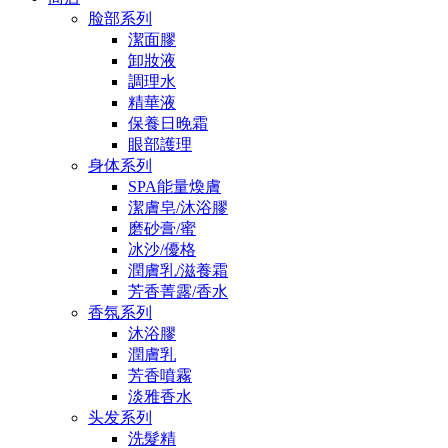
脸部系列
潔面膠
卸妝液
調理水
精華液
保養日晚霜
眼部護理
身体系列
SPA能量煥膚
潔膚皂/沐浴膠
磨砂膏/蜜
冰沙/優格
潤膚乳/滋養霜
芳香菁露/香水
香氛系列
沐浴膠
潤膚乳
芳香噴霧
淡雅香水
头发系列
洗髮精