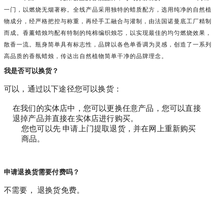
一门，以燃烧无烟著称。全线产品采用独特的蜡质配方，选用纯净的自然植
物成分，经严格把控与称重，再经手工融合与灌制，由法国诺曼底工厂精制
而成。香薰蜡烛均配有特制的纯棉编织烛芯，以实现最佳的均匀燃烧效果，
散香一流。瓶身简单具有标志性，品牌以各色单香调为灵感，创造了一系列
高品质的香氛蜡烛，传达出自然植物简单干净的品牌理念。
我是否可以换货？
可以，通过以下途径您可以换货：
在我们的实体店中，您可以更换任意产品，您可以直接
退掉产品并直接在实体店进行购买。
您也可以先 申请上门提取退货，并在网上重新购买
商品。
申请退换货需要付费吗？
不需要， 退换货免费。