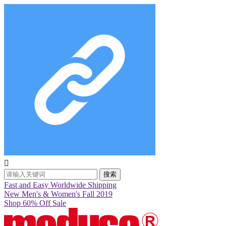

搜索
Fast and Easy Worldwide Shipping
New Men's & Women's Fall 2019
Shop 60% Off Sale