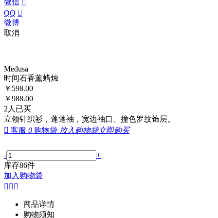
微信

QQ

微博
取消
Medusa
时间石香薰蜡烛
￥
598.00
￥
988.00
2
人已买
立领针织衫，蓬蓬袖，宽边袖口。撞色罗纹饰层。

客服
0
购物袋
放入购物袋
立即购买
-
+
库存
86
件
加入购物袋



商品详情
购物须知