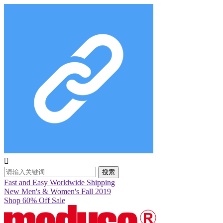

搜索
Fast and Easy Worldwide Shipping
New Men's & Women's Fall 2019
Shop 60% Off Sale