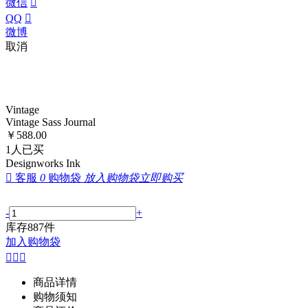
微信

QQ

微博
取消
Vintage
Vintage Sass Journal
￥
588.00
1
人已买
Designworks Ink

客服
0
购物袋
放入购物袋
立即购买
-
+
库存
887
件
加入购物袋



商品详情
购物须知