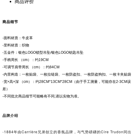
商品评价
商品细节
-面料材质：牛皮革
-里料材质：织物
-五金件：银色LOGO锁型吊坠/银色LOGO钥匙吊坠
-手柄周长 （cm）：约19CM
-可调节肩带周长 （cm）：约84CM
-内里构造：一枚贴袋、一枚拉链袋、一枚防盗扣、一枚防盗狗扣、一枚卡夹贴袋
-宽×高×深 （cm）：约28CM*13CM*28CM（由于手工测量，可能存在2-3CM误
差）
-不同批次商品细节可能略有不同,请以实物为准。
品牌介绍
-1884年由Carrière兄弟创立的香氛品牌，与气势磅礴的Cire Trudon同出