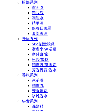
脸部系列
潔面膠
卸妝液
調理水
精華液
保養日晚霜
眼部護理
身体系列
SPA能量煥膚
潔膚皂/沐浴膠
磨砂膏/蜜
冰沙/優格
潤膚乳/滋養霜
芳香菁露/香水
香氛系列
沐浴膠
潤膚乳
芳香噴霧
淡雅香水
头发系列
洗髮精