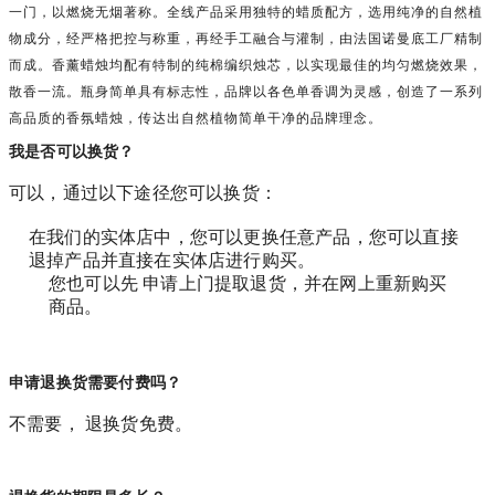
一门，以燃烧无烟著称。全线产品采用独特的蜡质配方，选用纯净的自然植
物成分，经严格把控与称重，再经手工融合与灌制，由法国诺曼底工厂精制
而成。香薰蜡烛均配有特制的纯棉编织烛芯，以实现最佳的均匀燃烧效果，
散香一流。瓶身简单具有标志性，品牌以各色单香调为灵感，创造了一系列
高品质的香氛蜡烛，传达出自然植物简单干净的品牌理念。
我是否可以换货？
可以，通过以下途径您可以换货：
在我们的实体店中，您可以更换任意产品，您可以直接
退掉产品并直接在实体店进行购买。
您也可以先 申请上门提取退货，并在网上重新购买
商品。
申请退换货需要付费吗？
不需要， 退换货免费。