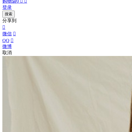
购物袋
0


登录
搜索
分享到

微信

QQ

微博
取消