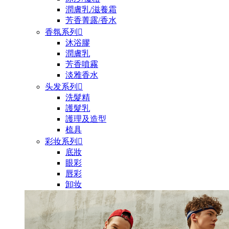
潤膚乳/滋養霜
芳香菁露/香水
香氛系列

沐浴膠
潤膚乳
芳香噴霧
淡雅香水
头发系列

洗髮精
護髮乳
護理及造型
梳具
彩妆系列

底妝
眼彩
唇彩
卸妆