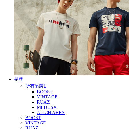
品牌
所有品牌

BOOST
VINTAGE
RUAZ
MEDUSA
AITCH AREN
BOOST
VINTAGE
RUAZ