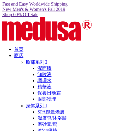
Fast and Easy Worldwide Shipping
New Men's & Women's Fall 2019
Shop 60% Off Sale
首页
商店
脸部系列

潔面膠
卸妝液
調理水
精華液
保養日晚霜
眼部護理
身体系列

SPA能量煥膚
潔膚皂/沐浴膠
磨砂膏/蜜
冰沙/優格