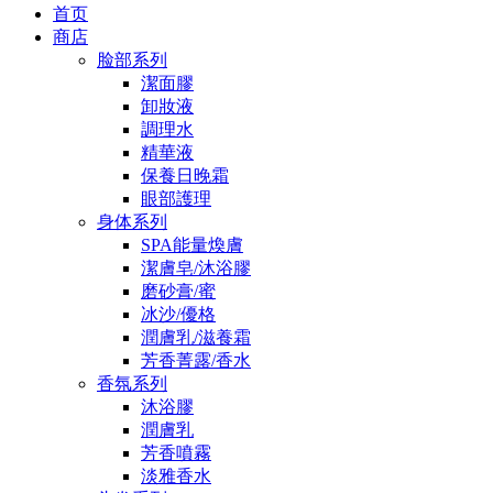
首页
商店
脸部系列
潔面膠
卸妝液
調理水
精華液
保養日晚霜
眼部護理
身体系列
SPA能量煥膚
潔膚皂/沐浴膠
磨砂膏/蜜
冰沙/優格
潤膚乳/滋養霜
芳香菁露/香水
香氛系列
沐浴膠
潤膚乳
芳香噴霧
淡雅香水