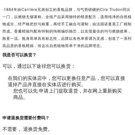
-1884年由Carrière兄弟创立的香氛品牌，与气势磅礴的Cire Trudon同出
一门，以燃烧无烟著称。全线产品采用独特的蜡质配方，选用纯净的自然植
物成分，经严格把控与称重，再经手工融合与灌制，由法国诺曼底工厂精制
而成。香薰蜡烛均配有特制的纯棉编织烛芯，以实现最佳的均匀燃烧效果，
散香一流。瓶身简单具有标志性，品牌以各色单香调为灵感，创造了一系列
高品质的香氛蜡烛，传达出自然植物简单干净的品牌理念。
我是否可以换货？
可以，通过以下途径您可以换货：
在我们的实体店中，您可以更换任意产品，您可以直接
退掉产品并直接在实体店进行购买。
您也可以先 申请上门提取退货，并在网上重新购买
商品。
申请退换货需要付费吗？
不需要， 退换货免费。