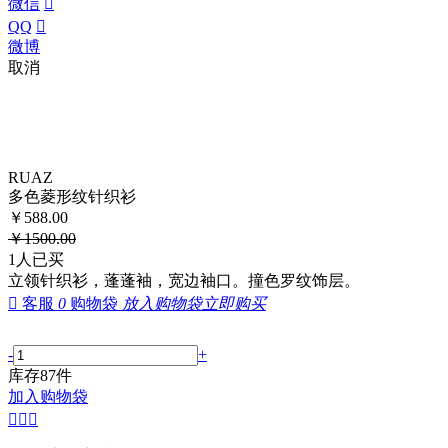
微信

QQ

微博
取消
RUAZ
多色菱形纹针织衫
￥
588.00
￥
1500.00
1
人已买
立领针织衫，蓬蓬袖，宽边袖口。撞色罗纹饰层。

客服
0
购物袋
放入购物袋
立即购买
-
+
库存
87
件
加入购物袋


