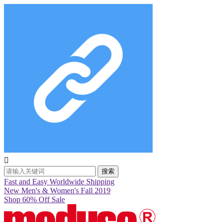

搜索
Fast and Easy Worldwide Shipping
New Men's & Women's Fall 2019
Shop 60% Off Sale