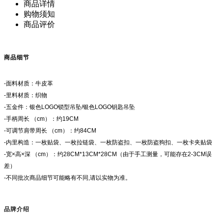
商品详情
购物须知
商品评价
商品细节
-面料材质：牛皮革
-里料材质：织物
-五金件：银色LOGO锁型吊坠/银色LOGO钥匙吊坠
-手柄周长 （cm）：约19CM
-可调节肩带周长 （cm）：约84CM
-内里构造：一枚贴袋、一枚拉链袋、一枚防盗扣、一枚防盗狗扣、一枚卡夹贴袋
-宽×高×深 （cm）：约28CM*13CM*28CM（由于手工测量，可能存在2-3CM误
差）
-不同批次商品细节可能略有不同,请以实物为准。
品牌介绍