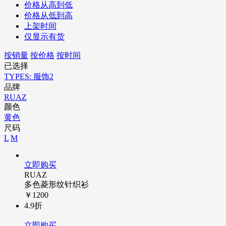
价格从高到低
价格从低到高
上架时间
仅显示有货
按销量
按价格
按时间
已选择
TYPES: 服饰2
品牌
RUAZ
颜色
黄色
尺码
L
M
立即购买
RUAZ
多色菱形纹针织衫
￥1200
4.9折
立即购买