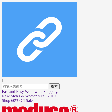

搜索
Fast and Easy Worldwide Shipping
New Men's & Women's Fall 2019
Shop 60% Off Sale