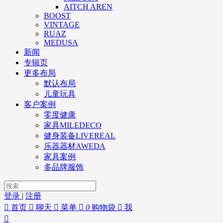
AITCH AREN
BOOST
VINTAGE
RUAZ
MEDUSA
新闻
专辑页
更多布局
默认布局
儿童玩具
客户案例
零度健康
家具MILEDECO
健身装备LIVEREAL
乐器器材AWEDA
家具案例
多品牌服饰
登录
|
注册

首页

聊天

菜单

0
购物袋

我
