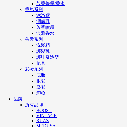
芳香菁露/香水
香氛系列
沐浴膠
潤膚乳
芳香噴霧
淡雅香水
头发系列
洗髮精
護髮乳
護理及造型
梳具
彩妆系列
底妝
眼彩
唇彩
卸妆
品牌
所有品牌
BOOST
VINTAGE
RUAZ
MEDUSA