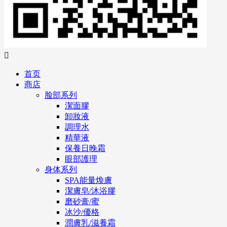

首页
商店
脸部系列
潔面膠
卸妝液
調理水
精華液
保養日晚霜
眼部護理
身体系列
SPA能量煥膚
潔膚皂/沐浴膠
磨砂膏/蜜
冰沙/優格
潤膚乳/滋養霜