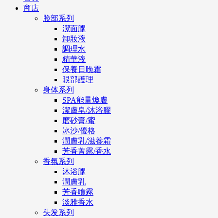
商店
脸部系列
潔面膠
卸妝液
調理水
精華液
保養日晚霜
眼部護理
身体系列
SPA能量煥膚
潔膚皂/沐浴膠
磨砂膏/蜜
冰沙/優格
潤膚乳/滋養霜
芳香菁露/香水
香氛系列
沐浴膠
潤膚乳
芳香噴霧
淡雅香水
头发系列