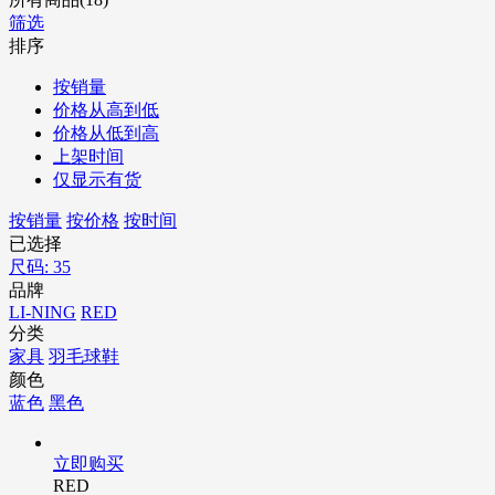
筛选
排序
按销量
价格从高到低
价格从低到高
上架时间
仅显示有货
按销量
按价格
按时间
已选择
尺码: 35
品牌
LI-NING
RED
分类
家具
羽毛球鞋
颜色
蓝色
黑色
立即购买
RED