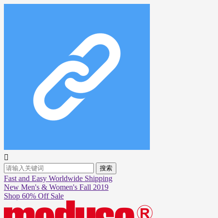

搜索
Fast and Easy Worldwide Shipping
New Men's & Women's Fall 2019
Shop 60% Off Sale