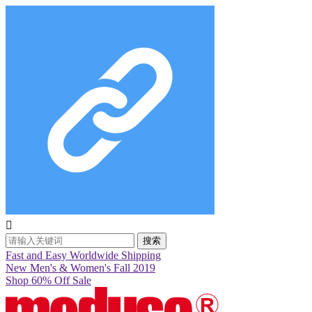

搜索
Fast and Easy Worldwide Shipping
New Men's & Women's Fall 2019
Shop 60% Off Sale