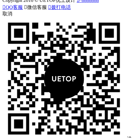
Copyright 2016 © UETOP优上设计
沪8888888

QQ客服

微信客服

拨打电话
取消