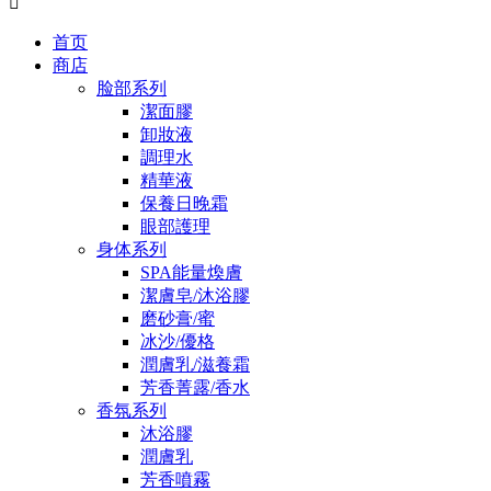

首页
商店
脸部系列
潔面膠
卸妝液
調理水
精華液
保養日晚霜
眼部護理
身体系列
SPA能量煥膚
潔膚皂/沐浴膠
磨砂膏/蜜
冰沙/優格
潤膚乳/滋養霜
芳香菁露/香水
香氛系列
沐浴膠
潤膚乳
芳香噴霧