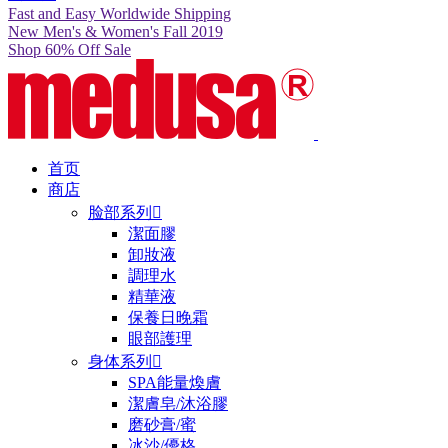
Fast and Easy Worldwide Shipping
New Men's & Women's Fall 2019
Shop 60% Off Sale
首页
商店
脸部系列

潔面膠
卸妝液
調理水
精華液
保養日晚霜
眼部護理
身体系列

SPA能量煥膚
潔膚皂/沐浴膠
磨砂膏/蜜
冰沙/優格