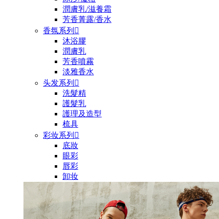
潤膚乳/滋養霜
芳香菁露/香水
香氛系列

沐浴膠
潤膚乳
芳香噴霧
淡雅香水
头发系列

洗髮精
護髮乳
護理及造型
梳具
彩妆系列

底妝
眼彩
唇彩
卸妆