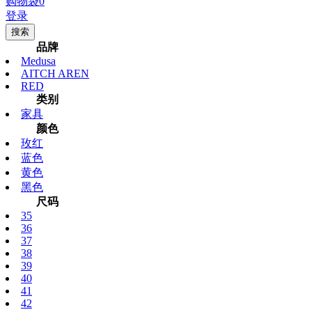
购物袋
0
登录
搜索
品牌
Medusa
AITCH AREN
RED
类别
家具
颜色
玫红
蓝色
黄色
黑色
尺码
35
36
37
38
39
40
41
42