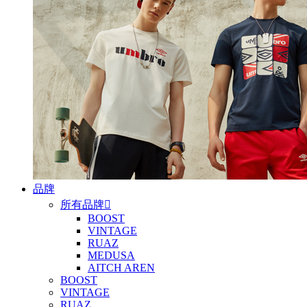
品牌
所有品牌

BOOST
VINTAGE
RUAZ
MEDUSA
AITCH AREN
BOOST
VINTAGE
RUAZ