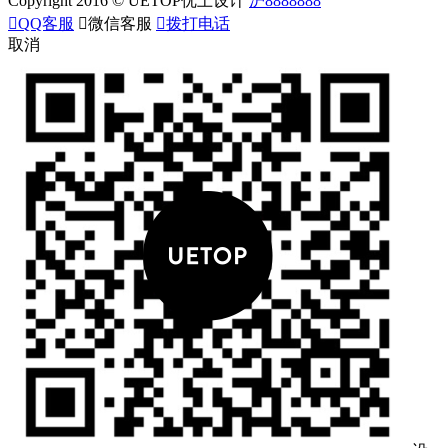
Copyright 2016 © UETOP优上设计
沪8888888

QQ客服

微信客服

拨打电话
取消