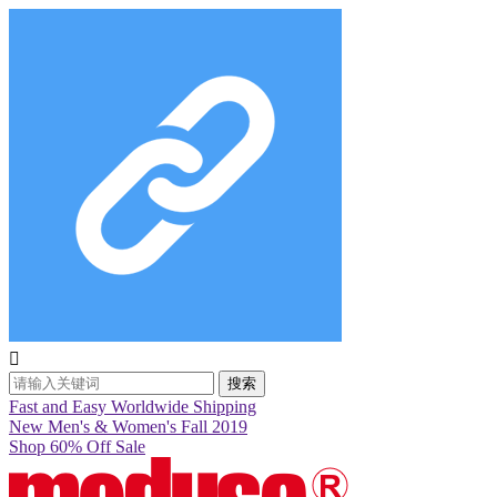

搜索
Fast and Easy Worldwide Shipping
New Men's & Women's Fall 2019
Shop 60% Off Sale