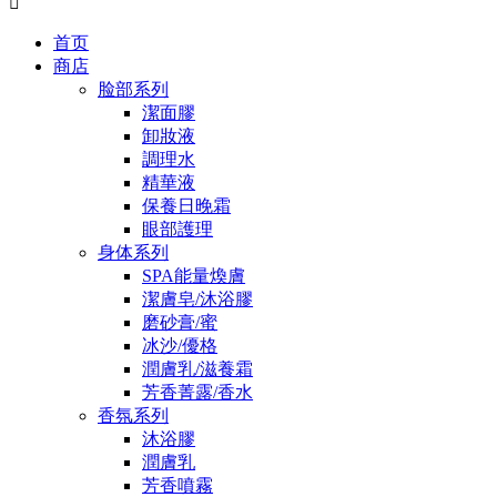

首页
商店
脸部系列
潔面膠
卸妝液
調理水
精華液
保養日晚霜
眼部護理
身体系列
SPA能量煥膚
潔膚皂/沐浴膠
磨砂膏/蜜
冰沙/優格
潤膚乳/滋養霜
芳香菁露/香水
香氛系列
沐浴膠
潤膚乳
芳香噴霧