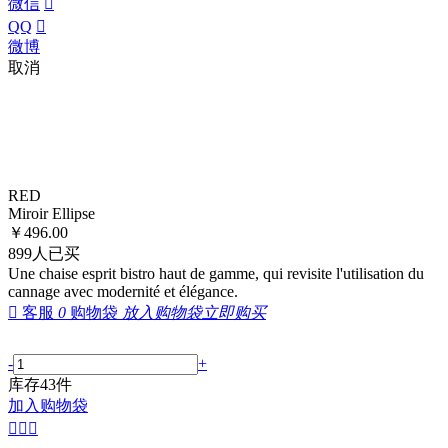
微信

QQ

微博
取消
RED
Miroir Ellipse
￥
496.00
899
人已买
Une chaise esprit bistro haut de gamme, qui revisite l'utilisation du
cannage avec modernité et élégance.

客服
0
购物袋
放入购物袋
立即购买
-
+
库存
43
件
加入购物袋


