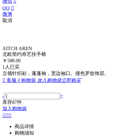
微信

QQ

微博
取消
AITCH AREN
北欧简约布艺扶手椅
￥
588.00
1
人已买
立领针织衫，蓬蓬袖，宽边袖口。撞色罗纹饰层。

客服
0
购物袋
放入购物袋
立即购买
-
+
库存
87
件
加入购物袋



商品详情
购物须知