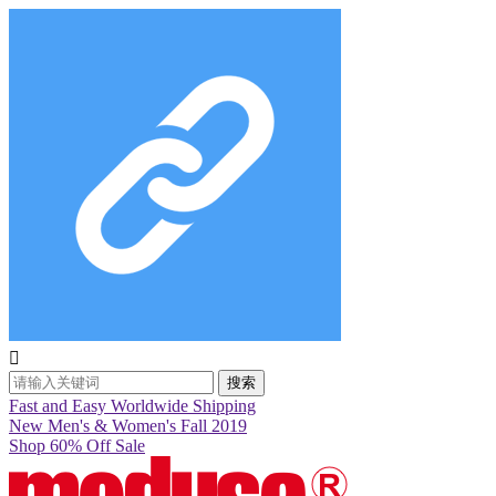

搜索
Fast and Easy Worldwide Shipping
New Men's & Women's Fall 2019
Shop 60% Off Sale