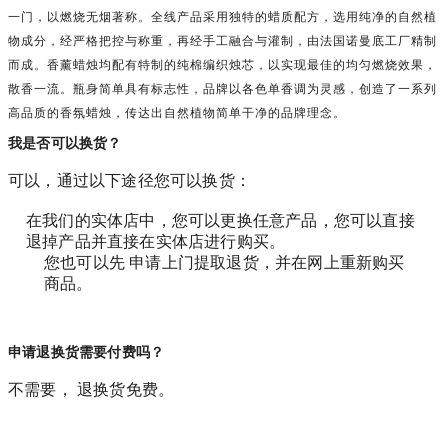
一门，以燃烧无烟著称。全线产品采用独特的蜡质配方，选用纯净的自然植
物成分，经严格把控与称重，再经手工融合与灌制，由法国诺曼底工厂精制
而成。香薰蜡烛均配有特制的纯棉编织烛芯，以实现最佳的均匀燃烧效果，
散香一流。瓶身简单具有标志性，品牌以各色单香调为灵感，创造了一系列
高品质的香氛蜡烛，传达出自然植物简单干净的品牌理念。
我是否可以换货？
可以，通过以下途径您可以换货：
在我们的实体店中，您可以更换任意产品，您可以直接
退掉产品并直接在实体店进行购买。
您也可以先 申请上门提取退货，并在网上重新购买
商品。
申请退换货需要付费吗？
不需要， 退换货免费。