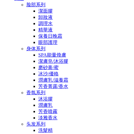
脸部系列
潔面膠
卸妝液
調理水
精華液
保養日晚霜
眼部護理
身体系列
SPA能量煥膚
潔膚皂/沐浴膠
磨砂膏/蜜
冰沙/優格
潤膚乳/滋養霜
芳香菁露/香水
香氛系列
沐浴膠
潤膚乳
芳香噴霧
淡雅香水
头发系列
洗髮精