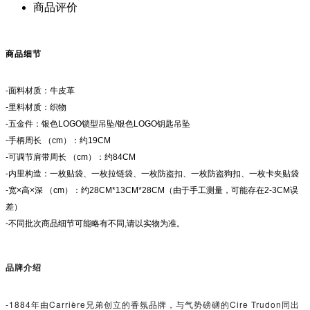
商品评价
商品细节
-面料材质：牛皮革
-里料材质：织物
-五金件：银色LOGO锁型吊坠/银色LOGO钥匙吊坠
-手柄周长 （cm）：约19CM
-可调节肩带周长 （cm）：约84CM
-内里构造：一枚贴袋、一枚拉链袋、一枚防盗扣、一枚防盗狗扣、一枚卡夹贴袋
-宽×高×深 （cm）：约28CM*13CM*28CM（由于手工测量，可能存在2-3CM误
差）
-不同批次商品细节可能略有不同,请以实物为准。
品牌介绍
-1884年由Carrière兄弟创立的香氛品牌，与气势磅礴的Cire Trudon同出