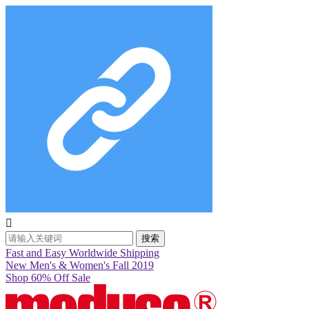

搜索
Fast and Easy Worldwide Shipping
New Men's & Women's Fall 2019
Shop 60% Off Sale