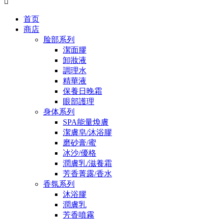

首页
商店
脸部系列
潔面膠
卸妝液
調理水
精華液
保養日晚霜
眼部護理
身体系列
SPA能量煥膚
潔膚皂/沐浴膠
磨砂膏/蜜
冰沙/優格
潤膚乳/滋養霜
芳香菁露/香水
香氛系列
沐浴膠
潤膚乳
芳香噴霧