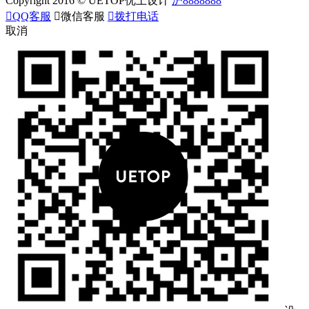
Copyright 2016 © UETOP优上设计
沪8888888

QQ客服

微信客服

拨打电话
取消