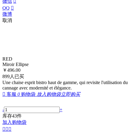
微信

QQ

微博
取消
RED
Miroir Ellipse
￥
496.00
899
人已买
Une chaise esprit bistro haut de gamme, qui revisite l'utilisation du
cannage avec modernité et élégance.

客服
0
购物袋
放入购物袋
立即购买
-
+
库存
43
件
加入购物袋


