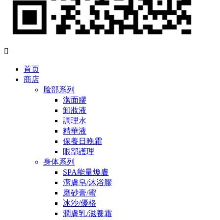

首页
商店
脸部系列
潔面膠
卸妝液
調理水
精華液
保養日晚霜
眼部護理
身体系列
SPA能量煥膚
潔膚皂/沐浴膠
磨砂膏/蜜
冰沙/優格
潤膚乳/滋養霜