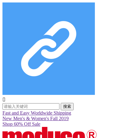

搜索
Fast and Easy Worldwide Shipping
New Men's & Women's Fall 2019
Shop 60% Off Sale