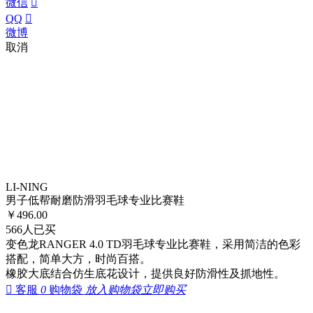
微信

QQ

微博
取消
LI-NING
男子低帮耐磨防滑羽毛球专业比赛鞋
￥
496.00
566
人已买
变色龙RANGER 4.0 TD羽毛球专业比赛鞋，采用简洁的色彩
搭配，简单大方，时尚百搭。
橡胶大底结合仿生底花设计，提供良好防滑性及抓地性。

客服
0
购物袋
放入购物袋
立即购买