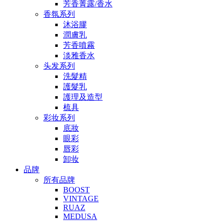
芳香菁露/香水
香氛系列
沐浴膠
潤膚乳
芳香噴霧
淡雅香水
头发系列
洗髮精
護髮乳
護理及造型
梳具
彩妆系列
底妝
眼彩
唇彩
卸妆
品牌
所有品牌
BOOST
VINTAGE
RUAZ
MEDUSA