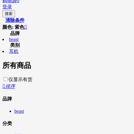
购物袋
0
登录
搜索
清除条件
颜色: 紫色

品牌
beast
类别
耳机
所有商品
仅显示有货

排序
品牌
beast
分类