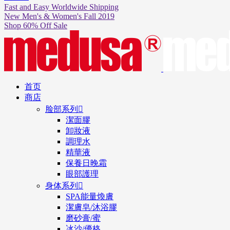
Fast and Easy Worldwide Shipping
New Men's & Women's Fall 2019
Shop 60% Off Sale
首页
商店
脸部系列

潔面膠
卸妝液
調理水
精華液
保養日晚霜
眼部護理
身体系列

SPA能量煥膚
潔膚皂/沐浴膠
磨砂膏/蜜
冰沙/優格