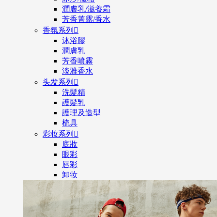
潤膚乳/滋養霜
芳香菁露/香水
香氛系列

沐浴膠
潤膚乳
芳香噴霧
淡雅香水
头发系列

洗髮精
護髮乳
護理及造型
梳具
彩妆系列

底妝
眼彩
唇彩
卸妆