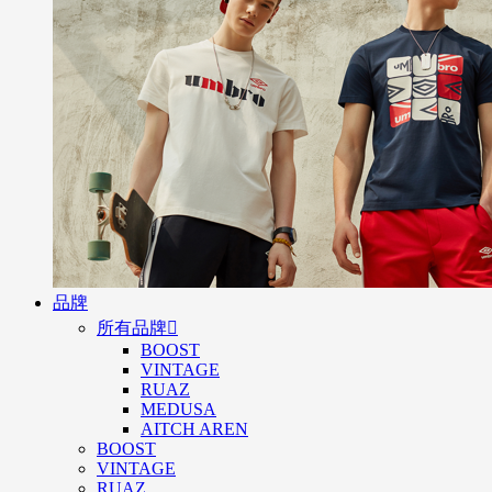
品牌
所有品牌

BOOST
VINTAGE
RUAZ
MEDUSA
AITCH AREN
BOOST
VINTAGE
RUAZ