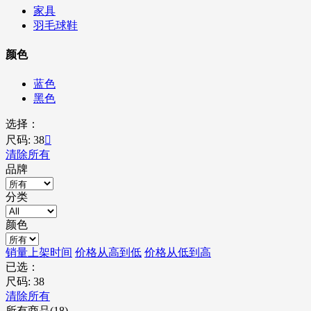
家具
羽毛球鞋
颜色
蓝色
黑色
选择：
尺码: 38

清除所有
品牌
分类
颜色
销量
上架时间
价格从高到低
价格从低到高
已选：
尺码: 38
清除所有
所有商品(18)