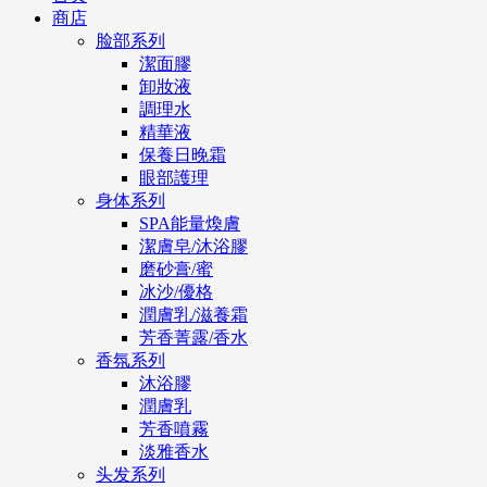
商店
脸部系列
潔面膠
卸妝液
調理水
精華液
保養日晚霜
眼部護理
身体系列
SPA能量煥膚
潔膚皂/沐浴膠
磨砂膏/蜜
冰沙/優格
潤膚乳/滋養霜
芳香菁露/香水
香氛系列
沐浴膠
潤膚乳
芳香噴霧
淡雅香水
头发系列