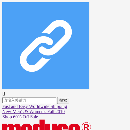

搜索
Fast and Easy Worldwide Shipping
New Men's & Women's Fall 2019
Shop 60% Off Sale