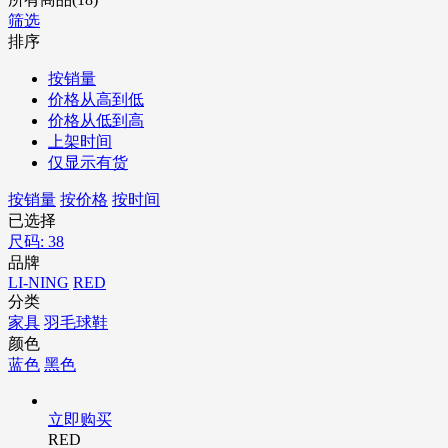
筛选
排序
按销量
价格从高到低
价格从低到高
上架时间
仅显示有货
按销量
按价格
按时间
已选择
尺码: 38
品牌
LI-NING
RED
分类
家具
羽毛球鞋
颜色
蓝色
黑色
立即购买
RED