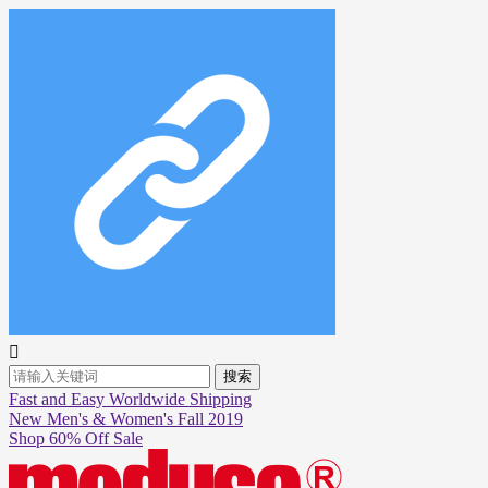

搜索
Fast and Easy Worldwide Shipping
New Men's & Women's Fall 2019
Shop 60% Off Sale