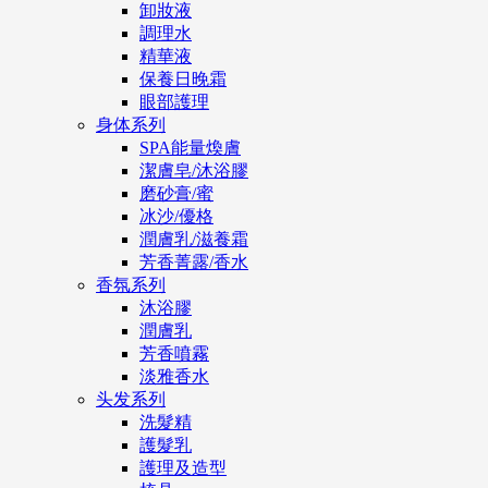
卸妝液
調理水
精華液
保養日晚霜
眼部護理
身体系列
SPA能量煥膚
潔膚皂/沐浴膠
磨砂膏/蜜
冰沙/優格
潤膚乳/滋養霜
芳香菁露/香水
香氛系列
沐浴膠
潤膚乳
芳香噴霧
淡雅香水
头发系列
洗髮精
護髮乳
護理及造型