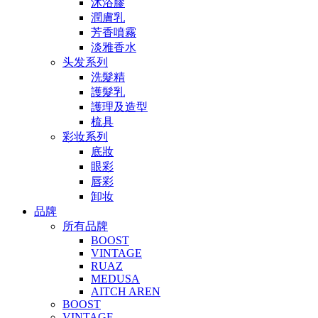
沐浴膠
潤膚乳
芳香噴霧
淡雅香水
头发系列
洗髮精
護髮乳
護理及造型
梳具
彩妆系列
底妝
眼彩
唇彩
卸妆
品牌
所有品牌
BOOST
VINTAGE
RUAZ
MEDUSA
AITCH AREN
BOOST
VINTAGE