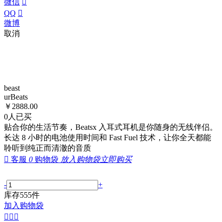
微信

QQ

微博
取消
beast
urBeats
￥
2888.00
0
人已买
贴合你的生活节奏，Beatsx 入耳式耳机是你随身的无线伴侣。
长达 8 小时的电池使用时间和 Fast Fuel 技术，让你全天都能
聆听到纯正而清澈的音质

客服
0
购物袋
放入购物袋
立即购买
-
+
库存
555
件
加入购物袋


