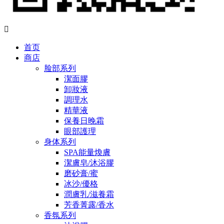

首页
商店
脸部系列
潔面膠
卸妝液
調理水
精華液
保養日晚霜
眼部護理
身体系列
SPA能量煥膚
潔膚皂/沐浴膠
磨砂膏/蜜
冰沙/優格
潤膚乳/滋養霜
芳香菁露/香水
香氛系列