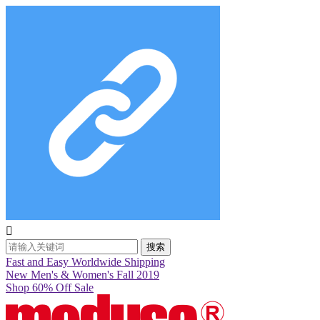

搜索
Fast and Easy Worldwide Shipping
New Men's & Women's Fall 2019
Shop 60% Off Sale