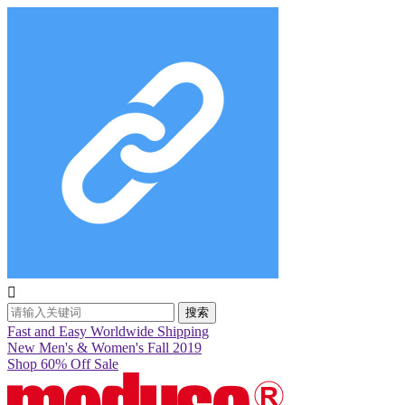

搜索
Fast and Easy Worldwide Shipping
New Men's & Women's Fall 2019
Shop 60% Off Sale