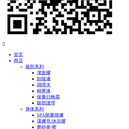

首页
商店
脸部系列
潔面膠
卸妝液
調理水
精華液
保養日晚霜
眼部護理
身体系列
SPA能量煥膚
潔膚皂/沐浴膠
磨砂膏/蜜