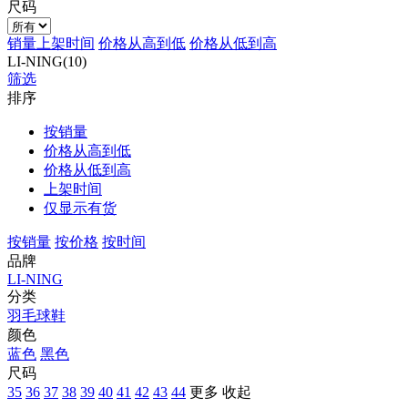
尺码
销量
上架时间
价格从高到低
价格从低到高
LI-NING(10)
筛选
排序
按销量
价格从高到低
价格从低到高
上架时间
仅显示有货
按销量
按价格
按时间
品牌
LI-NING
分类
羽毛球鞋
颜色
蓝色
黑色
尺码
35
36
37
38
39
40
41
42
43
44
更多
收起