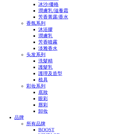
冰沙/優格
潤膚乳/滋養霜
芳香菁露/香水
香氛系列
沐浴膠
潤膚乳
芳香噴霧
淡雅香水
头发系列
洗髮精
護髮乳
護理及造型
梳具
彩妆系列
底妝
眼彩
唇彩
卸妆
品牌
所有品牌
BOOST