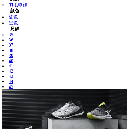
羽毛球鞋
颜色
蓝色
黑色
尺码
35
36
37
38
39
40
41
42
43
44
45