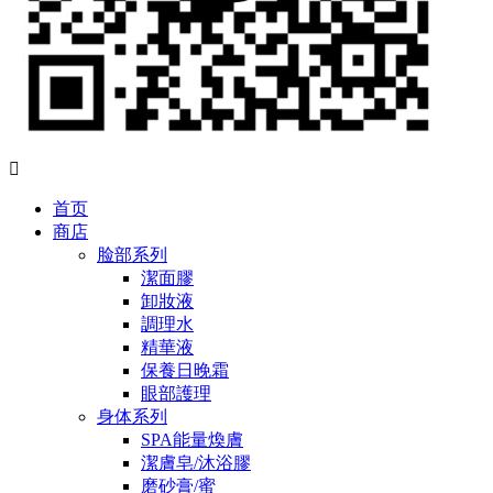

首页
商店
脸部系列
潔面膠
卸妝液
調理水
精華液
保養日晚霜
眼部護理
身体系列
SPA能量煥膚
潔膚皂/沐浴膠
磨砂膏/蜜