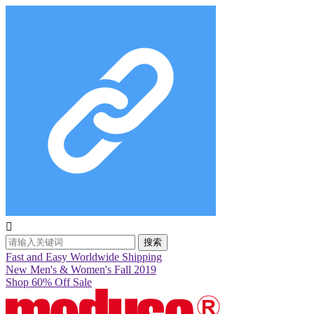

搜索
Fast and Easy Worldwide Shipping
New Men's & Women's Fall 2019
Shop 60% Off Sale