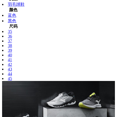
羽毛球鞋
颜色
蓝色
黑色
尺码
35
36
37
38
39
40
41
42
43
44
45