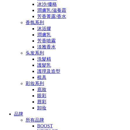
冰沙/優格
潤膚乳/滋養霜
芳香菁露/香水
香氛系列
沐浴膠
潤膚乳
芳香噴霧
淡雅香水
头发系列
洗髮精
護髮乳
護理及造型
梳具
彩妆系列
底妝
眼彩
唇彩
卸妆
品牌
所有品牌
BOOST