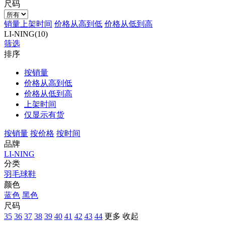
尺码
销量
上架时间
价格从高到低
价格从低到高
LI-NING(10)
筛选
排序
按销量
价格从高到低
价格从低到高
上架时间
仅显示有货
按销量
按价格
按时间
品牌
LI-NING
分类
羽毛球鞋
颜色
蓝色
黑色
尺码
35
36
37
38
39
40
41
42
43
44
更多
收起