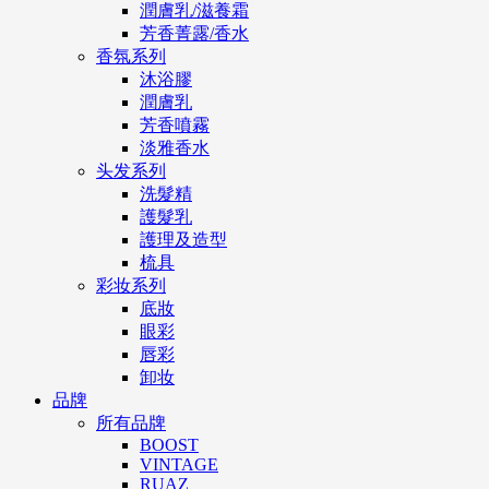
潤膚乳/滋養霜
芳香菁露/香水
香氛系列
沐浴膠
潤膚乳
芳香噴霧
淡雅香水
头发系列
洗髮精
護髮乳
護理及造型
梳具
彩妆系列
底妝
眼彩
唇彩
卸妆
品牌
所有品牌
BOOST
VINTAGE
RUAZ