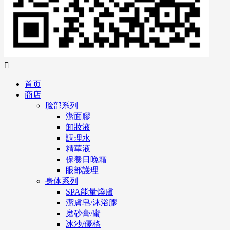

首页
商店
脸部系列
潔面膠
卸妝液
調理水
精華液
保養日晚霜
眼部護理
身体系列
SPA能量煥膚
潔膚皂/沐浴膠
磨砂膏/蜜
冰沙/優格