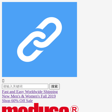

搜索
Fast and Easy Worldwide Shipping
New Men's & Women's Fall 2019
Shop 60% Off Sale