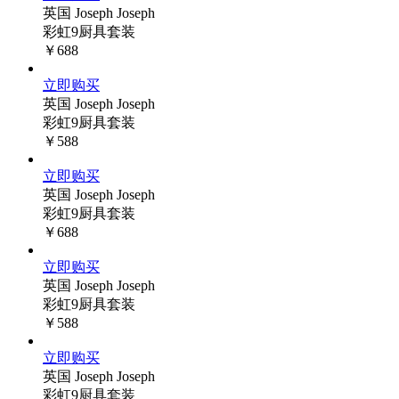
英国 Joseph Joseph
彩虹9厨具套装
￥688
立即购买
英国 Joseph Joseph
彩虹9厨具套装
￥588
立即购买
英国 Joseph Joseph
彩虹9厨具套装
￥688
立即购买
英国 Joseph Joseph
彩虹9厨具套装
￥588
立即购买
英国 Joseph Joseph
彩虹9厨具套装