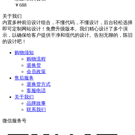
￥688
关于我们
内置多种前沿设计组合，不懂代码，不懂设计，后台轻松选择
即可定制网站设计！免费升级版本。我们精心设计了多个演
示，以确保给客户提供干净和现代的设计。告别无聊的，陈旧
的设计吧！
购物须知
购物流程
退换货
会员政策
售后服务
退换货方式
客服电话
关于我们
品牌故事
联系我们
微信服务号