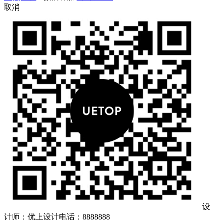
取消
设
计师：优上设计
电话：8888888