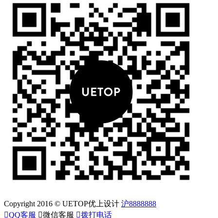
Copyright 2016 © UETOP优上设计
沪8888888

QQ客服

微信客服

拨打电话