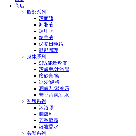
商店
脸部系列
潔面膠
卸妝液
調理水
精華液
保養日晚霜
眼部護理
身体系列
SPA能量煥膚
潔膚皂/沐浴膠
磨砂膏/蜜
冰沙/優格
潤膚乳/滋養霜
芳香菁露/香水
香氛系列
沐浴膠
潤膚乳
芳香噴霧
淡雅香水
头发系列