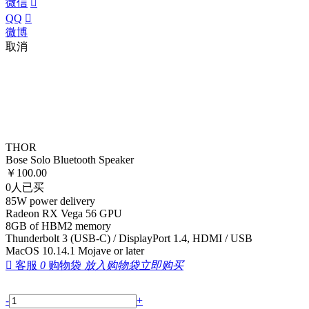
微信

QQ

微博
取消
THOR
Bose Solo Bluetooth Speaker
￥
100.00
0
人已买
85W power delivery
Radeon RX Vega 56 GPU
8GB of HBM2 memory
Thunderbolt 3 (USB-C) / DisplayPort 1.4, HDMI / USB
MacOS 10.14.1 Mojave or later

客服
0
购物袋
放入购物袋
立即购买
-
+