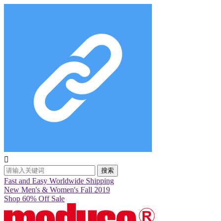

搜索
Fast and Easy Worldwide Shipping
New Men's & Women's Fall 2019
Shop 60% Off Sale