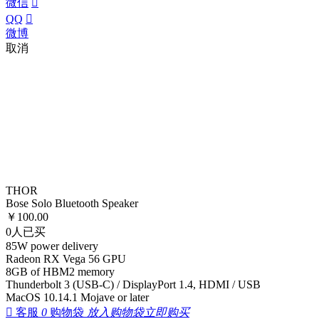
微信

QQ

微博
取消
THOR
Bose Solo Bluetooth Speaker
￥
100.00
0
人已买
85W power delivery
Radeon RX Vega 56 GPU
8GB of HBM2 memory
Thunderbolt 3 (USB-C) / DisplayPort 1.4, HDMI / USB
MacOS 10.14.1 Mojave or later

客服
0
购物袋
放入购物袋
立即购买