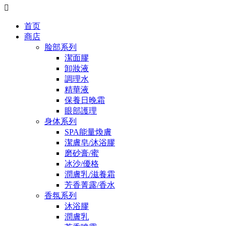

首页
商店
脸部系列
潔面膠
卸妝液
調理水
精華液
保養日晚霜
眼部護理
身体系列
SPA能量煥膚
潔膚皂/沐浴膠
磨砂膏/蜜
冰沙/優格
潤膚乳/滋養霜
芳香菁露/香水
香氛系列
沐浴膠
潤膚乳