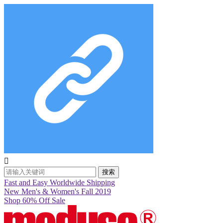

搜索
Fast and Easy Worldwide Shipping
New Men's & Women's Fall 2019
Shop 60% Off Sale