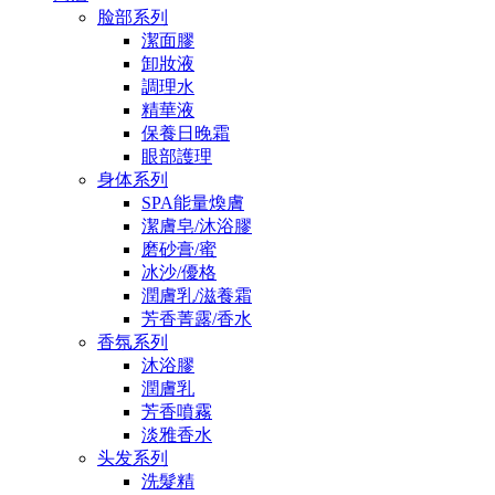
脸部系列
潔面膠
卸妝液
調理水
精華液
保養日晚霜
眼部護理
身体系列
SPA能量煥膚
潔膚皂/沐浴膠
磨砂膏/蜜
冰沙/優格
潤膚乳/滋養霜
芳香菁露/香水
香氛系列
沐浴膠
潤膚乳
芳香噴霧
淡雅香水
头发系列
洗髮精