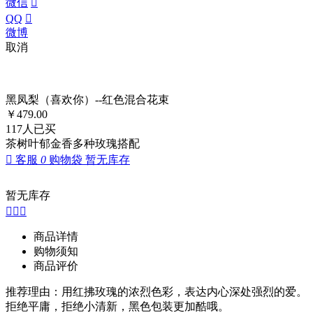
微信

QQ

微博
取消
黑凤梨（喜欢你）--红色混合花束
￥
479.00
117
人已买
茶树叶郁金香多种玫瑰搭配

客服
0
购物袋
暂无库存
暂无库存



商品详情
购物须知
商品评价
推荐理由：用红拂玫瑰的浓烈色彩，表达内心深处强烈的爱。
拒绝平庸，拒绝小清新，黑色包装更加酷哦。