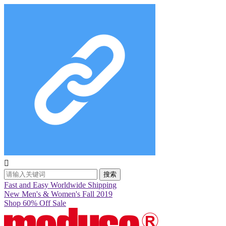

搜索
Fast and Easy Worldwide Shipping
New Men's & Women's Fall 2019
Shop 60% Off Sale