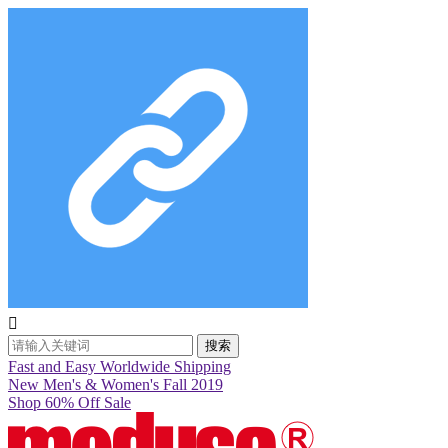

搜索
Fast and Easy Worldwide Shipping
New Men's & Women's Fall 2019
Shop 60% Off Sale