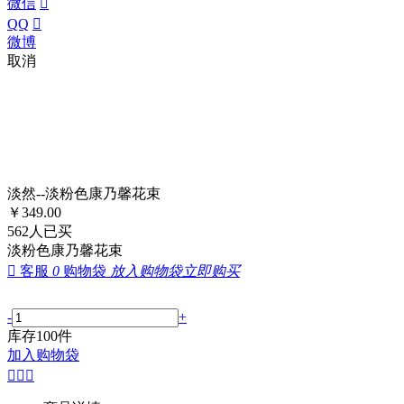
微信

QQ

微博
取消
淡然--淡粉色康乃馨花束
￥
349.00
562
人已买
淡粉色康乃馨花束

客服
0
购物袋
放入购物袋
立即购买
-
+
库存
100
件
加入购物袋


