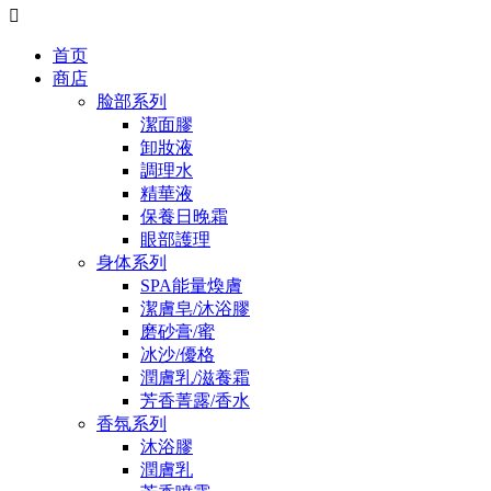

首页
商店
脸部系列
潔面膠
卸妝液
調理水
精華液
保養日晚霜
眼部護理
身体系列
SPA能量煥膚
潔膚皂/沐浴膠
磨砂膏/蜜
冰沙/優格
潤膚乳/滋養霜
芳香菁露/香水
香氛系列
沐浴膠
潤膚乳