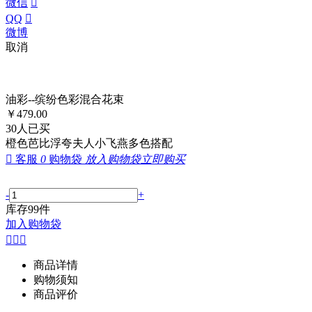
微信

QQ

微博
取消
油彩--缤纷色彩混合花束
￥
479.00
30
人已买
橙色芭比浮夸夫人小飞燕多色搭配

客服
0
购物袋
放入购物袋
立即购买
-
+
库存
99
件
加入购物袋



商品详情
购物须知
商品评价