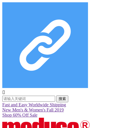

搜索
Fast and Easy Worldwide Shipping
New Men's & Women's Fall 2019
Shop 60% Off Sale