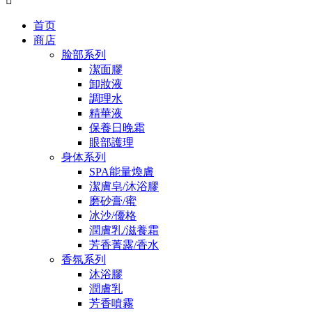

首页
商店
脸部系列
潔面膠
卸妝液
調理水
精華液
保養日晚霜
眼部護理
身体系列
SPA能量煥膚
潔膚皂/沐浴膠
磨砂膏/蜜
冰沙/優格
潤膚乳/滋養霜
芳香菁露/香水
香氛系列
沐浴膠
潤膚乳
芳香噴霧