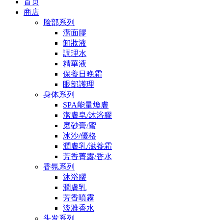
首页
商店
脸部系列
潔面膠
卸妝液
調理水
精華液
保養日晚霜
眼部護理
身体系列
SPA能量煥膚
潔膚皂/沐浴膠
磨砂膏/蜜
冰沙/優格
潤膚乳/滋養霜
芳香菁露/香水
香氛系列
沐浴膠
潤膚乳
芳香噴霧
淡雅香水
头发系列