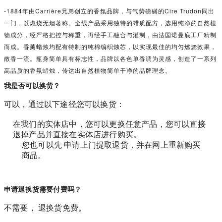
-1884年由Carrière兄弟创立的香氛品牌，与气势磅礴的Cire Trudon同出
一门，以燃烧无烟著称。全线产品采用独特的蜡质配方，选用纯净的自然植
物成分，经严格把控与称重，再经手工融合与灌制，由法国诺曼底工厂精制
而成。香薰蜡烛均配有特制的纯棉编织烛芯，以实现最佳的均匀燃烧效果，
散香一流。瓶身简单具有标志性，品牌以各色单香调为灵感，创造了一系列
高品质的香氛蜡烛，传达出自然植物简单干净的品牌理念。
我是否可以换货？
可以，通过以下途径您可以换货：
在我们的实体店中，您可以更换任意产品，您可以直接
退掉产品并直接在实体店进行购买。
您也可以先 申请上门提取退货，并在网上重新购买
商品。
申请退换货需要付费吗？
不需要， 退换货免费。