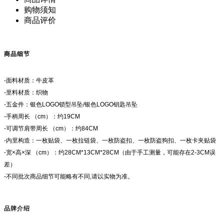
购物须知
商品评价
商品细节
-面料材质：牛皮革
-里料材质：织物
-五金件：银色LOGO锁型吊坠/银色LOGO钥匙吊坠
-手柄周长 （cm）：约19CM
-可调节肩带周长 （cm）：约84CM
-内里构造：一枚贴袋、一枚拉链袋、一枚防盗扣、一枚防盗狗扣、一枚卡夹贴袋
-宽×高×深 （cm）：约28CM*13CM*28CM（由于手工测量，可能存在2-3CM误
差）
-不同批次商品细节可能略有不同,请以实物为准。
品牌介绍