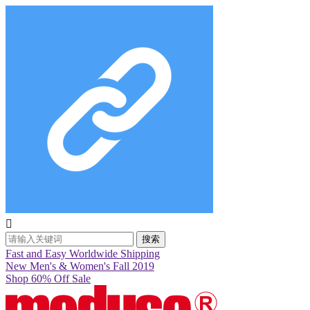

搜索
Fast and Easy Worldwide Shipping
New Men's & Women's Fall 2019
Shop 60% Off Sale