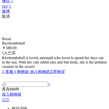
微信

QQ

微博
取消
Boost
Ricebombshel​​l
￥
588.00
1
人已买
Ricebombshell is lovely mermaid who loves to spend her days out
in the sun. With her cute rabbit ears and fish body, she is the prettiest
creature in the ocean!

客服
0
购物袋
放入购物袋
立即购买
-
+
库存
888
件
加入购物袋



商品详情