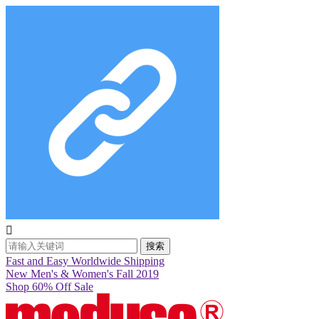

搜索
Fast and Easy Worldwide Shipping
New Men's & Women's Fall 2019
Shop 60% Off Sale