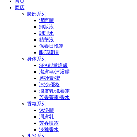
首页
商店
脸部系列
潔面膠
卸妝液
調理水
精華液
保養日晚霜
眼部護理
身体系列
SPA能量煥膚
潔膚皂/沐浴膠
磨砂膏/蜜
冰沙/優格
潤膚乳/滋養霜
芳香菁露/香水
香氛系列
沐浴膠
潤膚乳
芳香噴霧
淡雅香水
头发系列