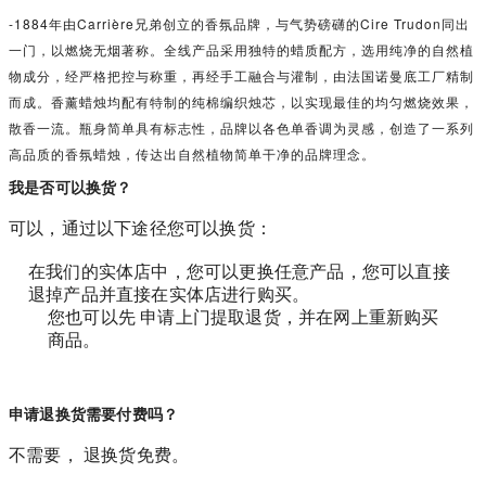
-1884年由Carrière兄弟创立的香氛品牌，与气势磅礴的Cire Trudon同出
一门，以燃烧无烟著称。全线产品采用独特的蜡质配方，选用纯净的自然植
物成分，经严格把控与称重，再经手工融合与灌制，由法国诺曼底工厂精制
而成。香薰蜡烛均配有特制的纯棉编织烛芯，以实现最佳的均匀燃烧效果，
散香一流。瓶身简单具有标志性，品牌以各色单香调为灵感，创造了一系列
高品质的香氛蜡烛，传达出自然植物简单干净的品牌理念。
我是否可以换货？
可以，通过以下途径您可以换货：
在我们的实体店中，您可以更换任意产品，您可以直接
退掉产品并直接在实体店进行购买。
您也可以先 申请上门提取退货，并在网上重新购买
商品。
申请退换货需要付费吗？
不需要， 退换货免费。