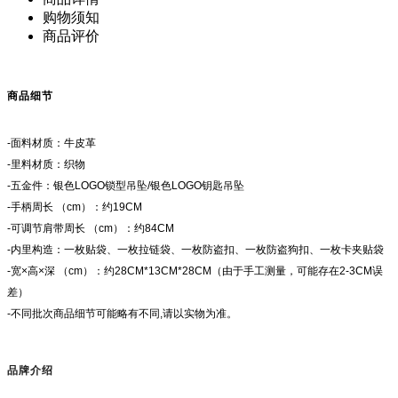
购物须知
商品评价
商品细节
-面料材质：牛皮革
-里料材质：织物
-五金件：银色LOGO锁型吊坠/银色LOGO钥匙吊坠
-手柄周长 （cm）：约19CM
-可调节肩带周长 （cm）：约84CM
-内里构造：一枚贴袋、一枚拉链袋、一枚防盗扣、一枚防盗狗扣、一枚卡夹贴袋
-宽×高×深 （cm）：约28CM*13CM*28CM（由于手工测量，可能存在2-3CM误
差）
-不同批次商品细节可能略有不同,请以实物为准。
品牌介绍