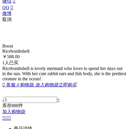
微信

QQ

微博
取消
Boost
Ricebombshel​​l
￥
588.00
1
人已买
Ricebombshell is lovely mermaid who loves to spend her days out
in the sun. With her cute rabbit ears and fish body, she is the prettiest
creature in the ocean!

客服
0
购物袋
放入购物袋
立即购买
-
+
库存
888
件
加入购物袋



商品详情