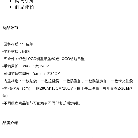
购物须知
商品评价
商品细节
-面料材质：牛皮革
-里料材质：织物
-五金件：银色LOGO锁型吊坠/银色LOGO钥匙吊坠
-手柄周长 （cm）：约19CM
-可调节肩带周长 （cm）：约84CM
-内里构造：一枚贴袋、一枚拉链袋、一枚防盗扣、一枚防盗狗扣、一枚卡夹贴袋
-宽×高×深 （cm）：约28CM*13CM*28CM（由于手工测量，可能存在2-3CM误
差）
-不同批次商品细节可能略有不同,请以实物为准。
品牌介绍