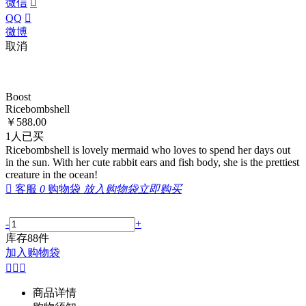
微信

QQ

微博
取消
Boost
Ricebombshel​​l
￥
588.00
1
人已买
Ricebombshell is lovely mermaid who loves to spend her days out
in the sun. With her cute rabbit ears and fish body, she is the prettiest
creature in the ocean!

客服
0
购物袋
放入购物袋
立即购买
-
+
库存
88
件
加入购物袋



商品详情