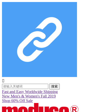

搜索
Fast and Easy Worldwide Shipping
New Men's & Women's Fall 2019
Shop 60% Off Sale