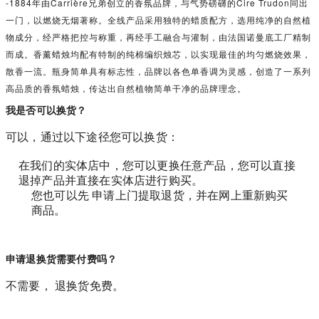
-1884年由Carrière兄弟创立的香氛品牌，与气势磅礴的Cire Trudon同出
一门，以燃烧无烟著称。全线产品采用独特的蜡质配方，选用纯净的自然植
物成分，经严格把控与称重，再经手工融合与灌制，由法国诺曼底工厂精制
而成。香薰蜡烛均配有特制的纯棉编织烛芯，以实现最佳的均匀燃烧效果，
散香一流。瓶身简单具有标志性，品牌以各色单香调为灵感，创造了一系列
高品质的香氛蜡烛，传达出自然植物简单干净的品牌理念。
我是否可以换货？
可以，通过以下途径您可以换货：
在我们的实体店中，您可以更换任意产品，您可以直接
退掉产品并直接在实体店进行购买。
您也可以先 申请上门提取退货，并在网上重新购买
商品。
申请退换货需要付费吗？
不需要， 退换货免费。