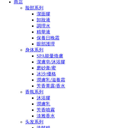
商店
脸部系列
潔面膠
卸妝液
調理水
精華液
保養日晚霜
眼部護理
身体系列
SPA能量煥膚
潔膚皂/沐浴膠
磨砂膏/蜜
冰沙/優格
潤膚乳/滋養霜
芳香菁露/香水
香氛系列
沐浴膠
潤膚乳
芳香噴霧
淡雅香水
头发系列
洗髮精