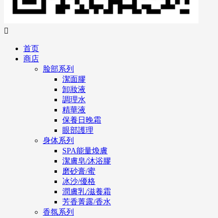

首页
商店
脸部系列
潔面膠
卸妝液
調理水
精華液
保養日晚霜
眼部護理
身体系列
SPA能量煥膚
潔膚皂/沐浴膠
磨砂膏/蜜
冰沙/優格
潤膚乳/滋養霜
芳香菁露/香水
香氛系列