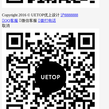
Copyright 2016 © UETOP优上设计
沪8888888

QQ客服

微信客服

拨打电话
取消