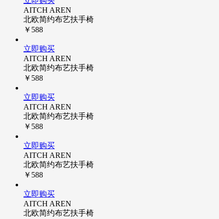
立即购买
AITCH AREN
北欧简约布艺扶手椅
￥588
立即购买
AITCH AREN
北欧简约布艺扶手椅
￥588
立即购买
AITCH AREN
北欧简约布艺扶手椅
￥588
立即购买
AITCH AREN
北欧简约布艺扶手椅
￥588
立即购买
AITCH AREN
北欧简约布艺扶手椅