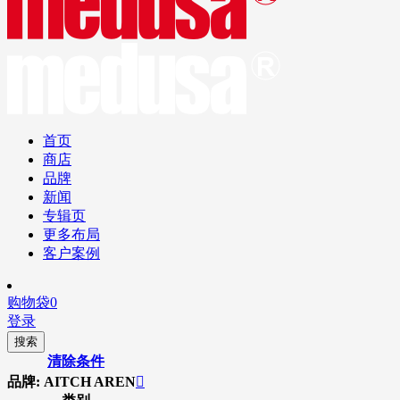
首页
商店
品牌
新闻
专辑页
更多布局
客户案例
购物袋
0
登录
搜索
清除条件
品牌: AITCH AREN
