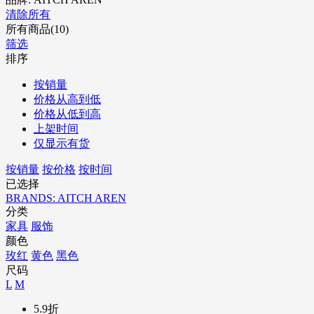
清除所有
所有商品(10)
筛选
排序
按销量
价格从高到低
价格从低到高
上架时间
仅显示有货
按销量
按价格
按时间
已选择
BRANDS: AITCH AREN
分类
家具
服饰
颜色
玫红
黄色
黑色
尺码
L
M
5.9折